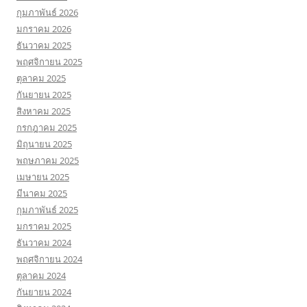
กุมภาพันธ์ 2026
มกราคม 2026
ธันวาคม 2025
พฤศจิกายน 2025
ตุลาคม 2025
กันยายน 2025
สิงหาคม 2025
กรกฎาคม 2025
มิถุนายน 2025
พฤษภาคม 2025
เมษายน 2025
มีนาคม 2025
กุมภาพันธ์ 2025
มกราคม 2025
ธันวาคม 2024
พฤศจิกายน 2024
ตุลาคม 2024
กันยายน 2024