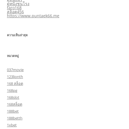
ดูหนังชนโรง
faro168
สล็อต456
https://www.puntaek66.me
ความเห็นล่าสุด
หมวดหมู่
037movie
123lionth
168 สล็อต
168pg
168slot
168สล็อต
188bet
188betth
1xbet