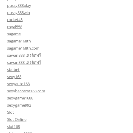
pussy888play
pussy888win
rocket45
royal558
sagame
sagame168th
sagame168th.com
sawan888 เครดิตฟรี
sawan888 เครดิตฟรี
sbobet
sexy168
sexyauto168
sexybaccarat168.com
sexygame1688
sexygame992
Slot
Slot Online
slot168