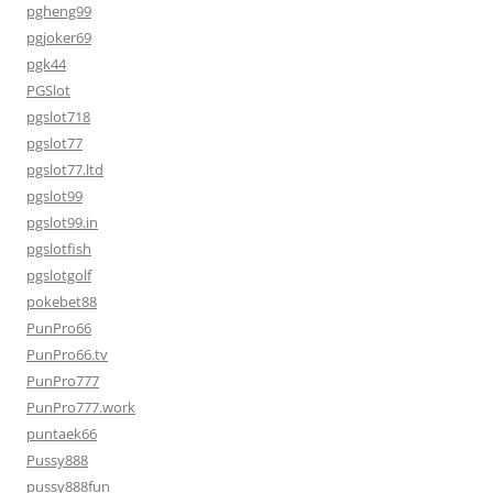
pgheng99
pgjoker69
pgk44
PGSlot
pgslot718
pgslot77
pgslot77.ltd
pgslot99
pgslot99.in
pgslotfish
pgslotgolf
pokebet88
PunPro66
PunPro66.tv
PunPro777
PunPro777.work
puntaek66
Pussy888
pussy888fun