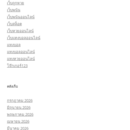
เว็บถูกหวย
เว็บพนัน
เว็บพนันออนไลน์
เว็บสล็อต
เว็บหวยออนไลน์
เว็บแทงบอลออนไลน์
แทงบอล
แทงบอลออนไลน์
แทงหวยออนไลน์
โจ๊กเกอร์123
คลังเก็บ
กรกฎาคม 2026
มิถุนายน 2026
พฤษภาคม 2026
เมษายน 2026
มีนาคม 2026