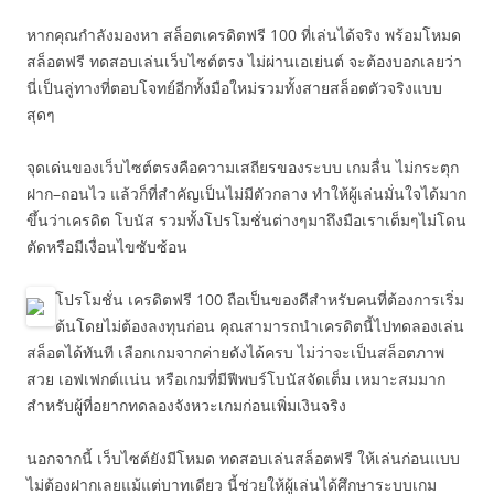
หากคุณกำลังมองหา สล็อตเครดิตฟรี 100 ที่เล่นได้จริง พร้อมโหมด
สล็อตฟรี ทดสอบเล่นเว็บไซต์ตรง ไม่ผ่านเอเย่นต์ จะต้องบอกเลยว่า
นี่เป็นลู่ทางที่ตอบโจทย์อีกทั้งมือใหม่รวมทั้งสายสล็อตตัวจริงแบบ
สุดๆ
จุดเด่นของเว็บไซต์ตรงคือความเสถียรของระบบ เกมลื่น ไม่กระตุก
ฝาก–ถอนไว แล้วก็ที่สำคัญเป็นไม่มีตัวกลาง ทำให้ผู้เล่นมั่นใจได้มาก
ขึ้นว่าเครดิต โบนัส รวมทั้งโปรโมชั่นต่างๆมาถึงมือเราเต็มๆไม่โดน
ตัดหรือมีเงื่อนไขซับซ้อน
โปรโมชั่น เครดิตฟรี 100 ถือเป็นของดีสำหรับคนที่ต้องการเริ่ม
ต้นโดยไม่ต้องลงทุนก่อน คุณสามารถนำเครดิตนี้ไปทดลองเล่น
สล็อตได้ทันที เลือกเกมจากค่ายดังได้ครบ ไม่ว่าจะเป็นสล็อตภาพ
สวย เอฟเฟกต์แน่น หรือเกมที่มีฟีพบร์โบนัสจัดเต็ม เหมาะสมมาก
สำหรับผู้ที่อยากทดลองจังหวะเกมก่อนเพิ่มเงินจริง
นอกจากนี้ เว็บไซต์ยังมีโหมด ทดสอบเล่นสล็อตฟรี ให้เล่นก่อนแบบ
ไม่ต้องฝากเลยแม้แต่บาทเดียว นี้ช่วยให้ผู้เล่นได้ศึกษาระบบเกม