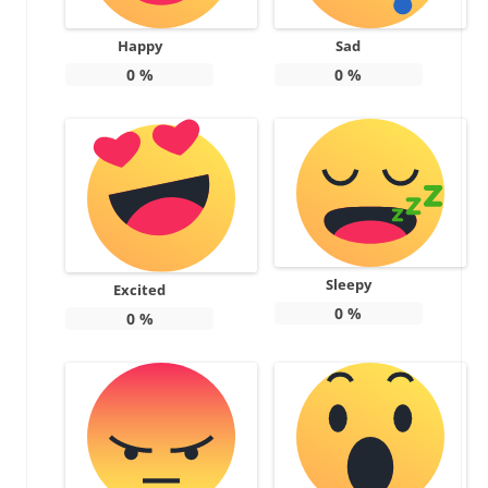
Happy
Sad
0
%
0
%
Sleepy
Excited
0
%
0
%