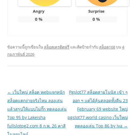
Angry
Surprise
0
%
0
%
ข้อความนี้ถูกเขียนใน
สล็อตเครดิตฟรี
และติดป้ายกำกับ
สล็อต168
บน
4
กุมภาพันธ์ 2026
เมนู
←
เว็บใหญ่ สล็อต webแจกหนัก
Pgslot77 สล็อตสายโบนัส เข้า ๆ
นำทาง
สล็อตแตกง่ายจริงไหม ลองเล่น
ออก ๆ แต่ได้ลุ้นตลอดทั้งคืน 23
เรื่อง
แล้วสรุปให้แบบไม่กั๊ก ทดลองเล่น
February 69 website ใหญ่
Top 95 by Lakeisha
pgslot77.world casino เว็บใหญ่
fullslotpg2.com 8 ก.พ. 26 คาสิ
ทดลองเล่น Top 86 by Iva
→
โนออนไลน์