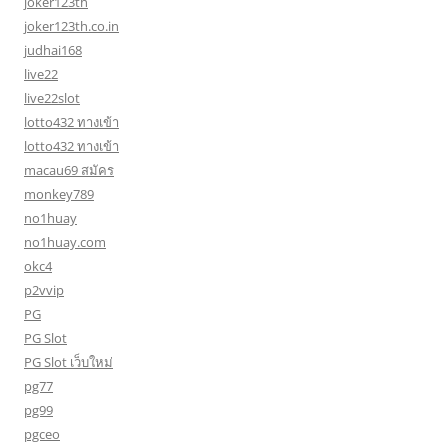
joker123th
joker123th.co.in
judhai168
live22
live22slot
lotto432 ทางเข้า
lotto432 ทางเข้า
macau69 สมัคร
monkey789
no1huay
no1huay.com
okc4
p2vvip
PG
PG Slot
PG Slot เว็บใหม่
pg77
pg99
pgceo