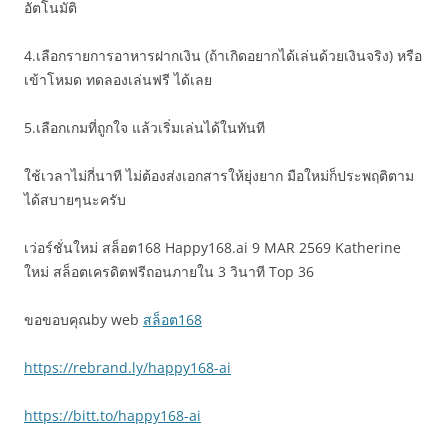
อัตโนมัติ
4.เลือกรายการอาหารฝากเงิน (ถ้าเกิดอยากได้เล่นด้วยเงินจริง) หรือ
เข้าโหมด ทดลองเล่นฟรี ได้เลย
5.เลือกเกมที่ถูกใจ แล้วเริ่มเล่นได้ในทันที
ใช้เวลาไม่กี่นาที ไม่ต้องส่งเอกสารให้ยุ่งยาก มือใหม่ก็ประพฤติตาม
ได้สบายๆนะครับ
เว่อร์ชั่นใหม่ สล็อต168 Happy168.ai 9 MAR 2569 Katherine
ใหม่ สล็อตเครดิตฟรีถอนภายใน 3 วินาที Top 36
ขอขอบคุณby web
สล็อต168
https://rebrand.ly/happy168-ai
https://bitt.to/happy168-ai