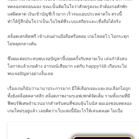
ทดลองกดถอนมอง ขณะนั้นคิดในใจว่าสักครู่คงจะจำต้องรอสักพัก
แต่ผิดคาด เงินเข้าบัญชีเร็วมาก เร็วจนแอบประหลาดใจ ตรงนี้
ทำให้รู้สึกมั่นใจว่าเป็นเว็บไซต์ที่ระบบเสถียรและเชื่อถือได้จริง
สล็อตเครดิตฟรี เข้าเล่นผ่านมือถือหรือคอม เกมโหลดไว ไม่กระตุก
ไม่หลุดกลางคัน
ซึ่งผมเคยประสบพบเจอปัญหานี้บ่อยครั้งกับหลายเว็บ เล่นกำลังสบ
โอกาสแล้วเกมค้าง อารมณ์เสียมาก แต่กับ happy168 เกือบจะไม่
พบเจอปัญหาอย่างงั้นเลย
เรื่องเกมก็นับว่านานาประการมาก มีให้เลือกเยอะแยะจนเลือกไม่ถูก
ทั้งยังสล็อตคลาสสิก สล็อตภาพงามๆเอฟเฟกต์จัดเต็ม รวมทั้งเกมที่มี
ฟีพบร์พิเศษจำนวนมากสำหรับคนที่ชอบลุ้นโบนัส ผมเองชอบทดลอง
เกมใหม่ๆอยู่แล้ว เลยคิดว่าเว็บแห่งนี้มีอะไรให้เล่นตลอด ไม่เบื่อ