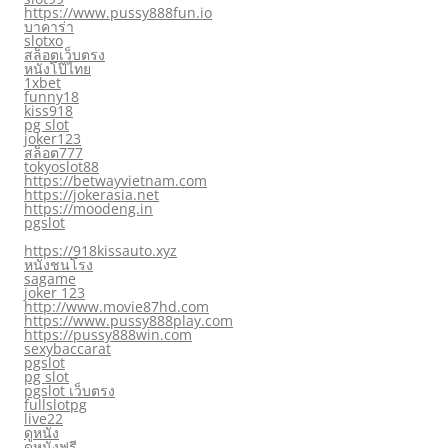
https://www.pussy888fun.io
บาคาร่า
slotxo
สล็อตเว็บตรง
หนังโป๊ไทย
1xbet
funny18
kiss918
pg slot
joker123
สล็อต777
tokyoslot88
https://betwayvietnam.com
https://jokerasia.net
https://moodeng.in
pgslot
https://918kissauto.xyz
หนังชนโรง
sagame
joker 123
http://www.movie87hd.com
https://www.pussy888play.com
https://pussy888win.com
sexybaccarat
pgslot
pg slot
pgslot เว็บตรง
fullslotpg
live22
ดูหนัง
ดูหนังฟรี