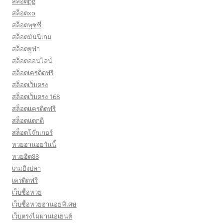
สล็อตpg
สล็อตxo
สล็อตพุซซี่
สล็อตมันนี่เกม
สล็อตยูฟ่า
สล็อตออนไลน์
สล็อตเครดิตฟรี
สล็อตเว็บตรง
สล็อตเว็บตรง 168
สล็อตเเครดิตฟรี
สล็อตแตกดี
สล็อตโจ๊กเกอร์
หวยฮานอยวันนี้
หวยฮิต88
เกมยิงปลา
เครดิตฟรี
เว็บซื้อหวย
เว็บซื้อหวยฮานอยพิเศษ
เว็บตรงไม่ผ่านเอเย่นต์