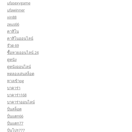
ufasexygame
ufawinner
xin88
zeus66
คาสิโน
คาสิโนออนไลน์
จ๊วด 69
ซื้อหวยออนไลน์ 24
ดูหนัง
ดูหนังออนไลน์
ทดลองเล่นสล็อต
ทางเข้าpg
บาคาร่า
บาคาร่า168
บาคาร่าออนไลน์
ปั่นสล็อต
ปั่นแตก66
ปั่นแตก77
ปั่นโปร777