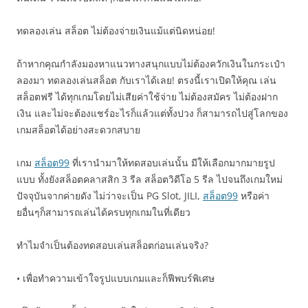
ทดลองเล่น สล็อต ไม่ต้องจ่ายเงินแม้แต่นิดหน่อย!
ถ้าหากคุณกำลังมองหาแนวทางสนุกแบบไม่ต้องควักเงินในกระเป๋า
ลองมา ทดลองเล่นสล็อต กับเราได้เลย! ตรงนี้เราเปิดให้คุณ เล่น
สล็อตฟรี ได้ทุกเกมโดยไม่เสียค่าใช้จ่าย ไม่ต้องสมัคร ไม่ต้องฝาก
เงิน และไม่จะต้องแชร์อะไรก็แล้วแต่ทั้งปวง ก็สามารถไปสู่โลกของ
เกมสล็อตได้อย่างสะดวกสบาย
เกม
สล็อต99
ที่เรานำมาให้ทดสอบเล่นนั้น มีให้เลือกมากมายรูป
แบบ ทั้งยังสล็อตคลาสสิก 3 รีล สล็อตวิดีโอ 5 รีล ไปจนถึงเกมใหม่
ปัจจุบันจากค่ายดัง ไม่ว่าจะเป็น PG Slot, JILI,
สล็อต99
หรือค่า
ยอื่นๆก็สามารถเล่นได้ครบทุกเกมในที่เดียว
ทำไมจำเป็นต้องทดสอบเล่นสล็อตก่อนเล่นจริง?
• เพื่อทำความเข้าใจรูปแบบเกมและก็ฟีพบร์พิเศษ