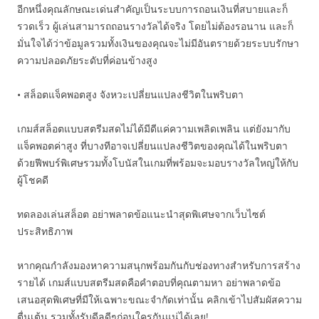
อีกหนึ่งคุณลักษณะเด่นสำคัญเป็นระบบการถอนเงินที่สบายและก็
รวดเร็ว ผู้เล่นสามารถถอนรางวัลได้จริง โดยไม่ต้องรอนาน และก็
มั่นใจได้ว่าข้อมูลรวมทั้งเงินของคุณจะไม่มีอันตรายด้วยระบบรักษา
ความปลอดภัยระดับที่ค่อนข้างสูง
• สล็อตแจ็คพอตสูง จังหวะเปลี่ยนแปลงชีวิตในพริบตา
เกมส์สล็อตแบบสตรีมสดไม่ได้มีดีแค่ความเพลิดเพลิน แต่ยังมากับ
แจ็คพอตค่าสูง ที่บางทีอาจเปลี่ยนแปลงชีวิตของคุณได้ในพริบตา
ด้วยฟีพบร์พิเศษรวมทั้งโบนัสในเกมที่พร้อมจะมอบรางวัลใหญ่ให้กับ
ผู้โชคดี
ทดลองเล่นสล็อต อย่าพลาดข้อแนะนำสุดพิเศษจากเว็บไซต์
ประสิทธิภาพ
หากคุณกำลังมองหาความสนุกพร้อมกันกับช่องทางสำหรับการสร้าง
รายได้ เกมส์แบบสตรีมสดคือคำตอบที่คุณตามหา อย่าพลาดข้อ
เสนอสุดพิเศษที่มีให้เฉพาะขณะจำกัดเท่านั้น คลิกเข้าไปสัมผัสความ
ตื่นเต้น รวมทั้งรับดีลดีๆก่อนใครกันแน่ได้เลย!