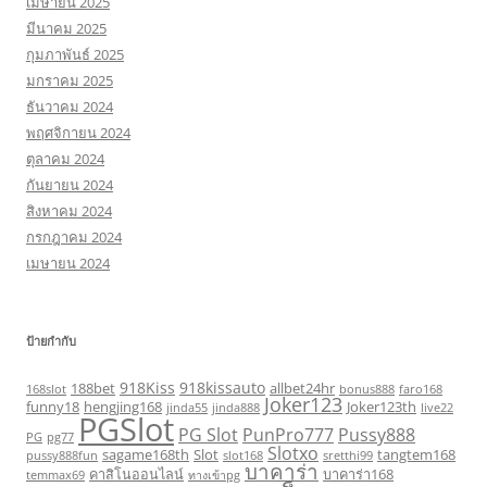
เมษายน 2025
มีนาคม 2025
กุมภาพันธ์ 2025
มกราคม 2025
ธันวาคม 2024
พฤศจิกายน 2024
ตุลาคม 2024
กันยายน 2024
สิงหาคม 2024
กรกฎาคม 2024
เมษายน 2024
ป้ายกำกับ
918Kiss
918kissauto
188bet
allbet24hr
168slot
bonus888
faro168
Joker123
funny18
hengjing168
Joker123th
jinda55
jinda888
live22
PGSlot
PG Slot
PunPro777
Pussy888
PG
pg77
Slotxo
sagame168th
Slot
tangtem168
pussy888fun
slot168
sretthi99
บาคาร่า
คาสิโนออนไลน์
บาคาร่า168
temmax69
ทางเข้าpg