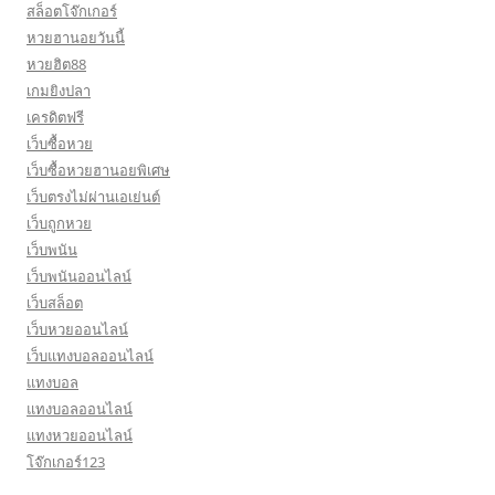
สล็อตโจ๊กเกอร์
หวยฮานอยวันนี้
หวยฮิต88
เกมยิงปลา
เครดิตฟรี
เว็บซื้อหวย
เว็บซื้อหวยฮานอยพิเศษ
เว็บตรงไม่ผ่านเอเย่นต์
เว็บถูกหวย
เว็บพนัน
เว็บพนันออนไลน์
เว็บสล็อต
เว็บหวยออนไลน์
เว็บแทงบอลออนไลน์
แทงบอล
แทงบอลออนไลน์
แทงหวยออนไลน์
โจ๊กเกอร์123