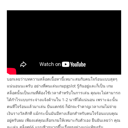
บอกเลยว่าบทความสล็อตเนื้อหานี้เหมาะสมกับคนใจร้อนแบบสุดๆ
แน่นอนนะครับ อย่างที่คนเล่นเกมpgslot รู้กันอยู่และก็เป็น เกม
สล็อตนั้นเป็นเกมที่ต้องใช้เวลาสำหรับในการเล่น คุณจะไม่สามารถ
ได้กำไรแบบกระจ่างแจ้งด้านใน 1-2 นาทีได้แน่นอน เพราะฉะนั้น
คนที่ใจร้อนแล้วมาเล่น ปั่นแตก66 ก็มักจะรำคาญเวลาเกมไม่จ่าย
เงินรางวัลสักที แม้กระนั้นมันมีทางเลือกสำหรับคนใจร้อนแบบคุณ
อยู่ครับผม เพียงแต่คุณเลือกเกมให้เหมาะกับตัวเอง ยืนยันเลยว่า คุณ
จะเล่น สล็อต66 แบบชิวๆมากขึ้นเรื่อยๆอย่างแน่แท้ขอรับ