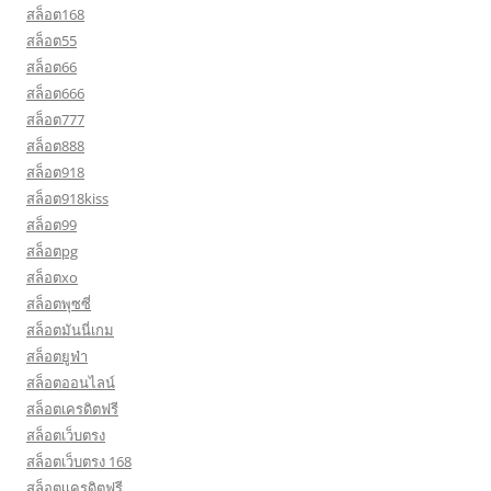
สล็อต168
สล็อต55
สล็อต66
สล็อต666
สล็อต777
สล็อต888
สล็อต918
สล็อต918kiss
สล็อต99
สล็อตpg
สล็อตxo
สล็อตพุซซี่
สล็อตมันนี่เกม
สล็อตยูฟ่า
สล็อตออนไลน์
สล็อตเครดิตฟรี
สล็อตเว็บตรง
สล็อตเว็บตรง 168
สล็อตเเครดิตฟรี