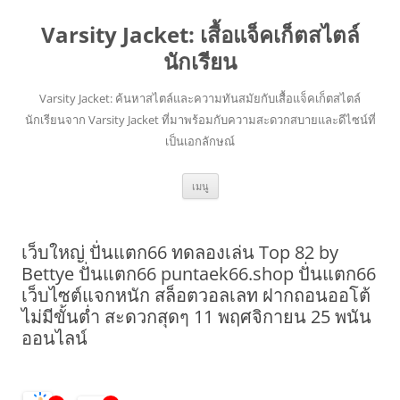
Varsity Jacket: เสื้อแจ็คเก็ตสไตล์
นักเรียน
Varsity Jacket: ค้นหาสไตล์และความทันสมัยกับเสื้อแจ็คเก็ตสไตล์
นักเรียนจาก Varsity Jacket ที่มาพร้อมกับความสะดวกสบายและดีไซน์ที่
เป็นเอกลักษณ์
ข้าม
เมนู
ไป
ยัง
เนื้อหา
เว็บใหญ่ ปั่นแตก66 ทดลองเล่น Top 82 by
Bettye ปั่นแตก66 puntaek66.shop ปั่นแตก66
เว็บไซต์แจกหนัก สล็อตวอลเลท ฝากถอนออโต้
ไม่มีขั้นต่ำ สะดวกสุดๆ 11 พฤศจิกายน 25 พนัน
ออนไลน์