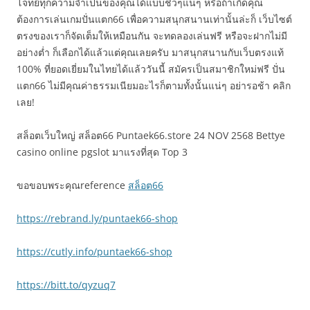
โจทย์ทุกความจำเป็นของคุณได้แบบชิวๆแน่ๆ หรือถ้าเกิดคุณ
ต้องการเล่นเกมปั่นแตก66 เพื่อความสนุกสนานเท่านั้นล่ะก็ เว็บไซต์
ตรงของเราก็จัดเต็มให้เหมือนกัน จะทดลองเล่นฟรี หรือจะฝากไม่มี
อย่างต่ำ ก็เลือกได้แล้วแต่คุณเลยครับ มาสนุกสนานกับเว็บตรงแท้
100% ที่ยอดเยี่ยมในไทยได้แล้ววันนี้ สมัครเป็นสมาชิกใหม่ฟรี ปั่น
แตก66 ไม่มีคุณค่าธรรมเนียมอะไรก็ตามทั้งนั้นแน่ๆ อย่ารอช้า คลิก
เลย!
สล็อตเว็บใหญ่ สล็อต66 Puntaek66.store 24 NOV 2568 Bettye
casino online pgslot มาแรงที่สุด Top 3
ขอขอบพระคุณreference
สล็อต66
https://rebrand.ly/puntaek66-shop
https://cutly.info/puntaek66-shop
https://bitt.to/qyzuq7