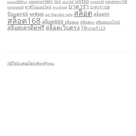
Slotxo
sagame168th
Slot
tangtem168
pussy888fun
slot168
sretthi99
บาคาร่า
คาสิโนออนไลน์
บาคาร่า168
temmax69
ทางเข้าpg
สล็อต
ปั่นแตก66
สล็อต99
พุซซี่888
มหาวิทยาลัยราชภัฏ
สล็อต168
สล็อต888
สล็อตpg
สล็อตxo
สล็อตออนไลน์
สล็อตเว็บตรง
สล็อตเครดิตฟรี
โจ๊กเกอร์123
ภูมิใจนำเสนอโดย WordPress