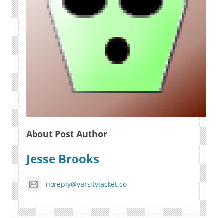
About Post Author
Jesse Brooks
noreply@varsityjacket.co