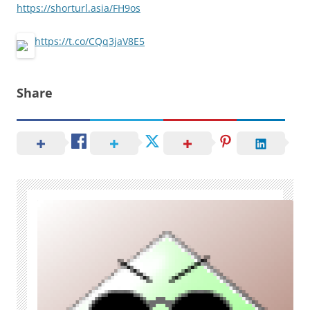
https://shorturl.asia/FH9os
https://t.co/CQq3jaV8E5
Share