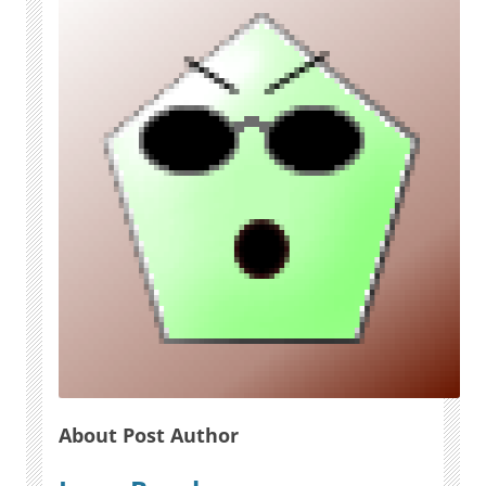
About Post Author