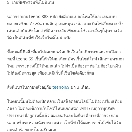
5. เกมพิเศษรวมทั้งไม่นิเกม
นอกจากเกมTeenoi888 หลัก ยังมีเกมแปลกใหม่ให้ลองเล่นแบบ
คลายเครียด ดังเช่น เกมจับคู่ เกมหมุนวงล้อ เกมเปิดไพ่เสี่ยงดวง ซึ่ง
เล่นแล้วบันเทิงใจกว่าที่คิด บางอันเพียงแค่ใช้เวลาสั้นๆก็ลุ้นรางวัล
ได้ เป็นสีสันที่ทำให้เว็บไซต์ไม่น่าเบื่อ
ทั้งหมดนี้คือสิ่งที่ผมไม่เคยพบพร้อมกันในเว็บเดียวมาก่อน จนถึงมา
พบที่ teenoi69 เว็บนี้ทำให้ผมเลิกสมัครเว็บไซต์ใหม่ เลิกตามหาเกม
ใหม่ เพราะตรงนี้มีให้หมดแล้ว ไม่จำเป็นต้องหาต่อ ไม่ต้องโยกเงิน
ไม่ต้องมีหลายยูส เพียงแค่มีเว็บนี้เว็บไซต์เดียวก็พอ
สิ่งที่แปรไปภายหลังอยู่กับ
teenoi69
มา 3 เดือน
ในตอนนี้ผมไม่ต้องเปิดหลายเว็บสล็อตออนไลน์ ไม่ต้องเปรียบเทียบ
อัตรา ไม่ต้องเช็กว่าเว็บไซต์ไหนแจกหนัก เพราะเหตุว่าทุกสิ่งที่
ปรารถนามีอยู่ตรงนี้แล้ว ผมเล่นวันละไม่กี่นาที บางทีอาจจะก่อน
นอน หรือระหว่างนั่งรอรถ แต่ว่าเว็บนี้ทำให้ผมหารายได้เพิ่มได้วัน
ละหลักร้อยแบบไม่เครียดเลย