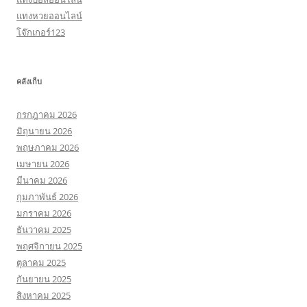
แทงหวยออนไลน์
โจ๊กเกอร์123
คลังเก็บ
กรกฎาคม 2026
มิถุนายน 2026
พฤษภาคม 2026
เมษายน 2026
มีนาคม 2026
กุมภาพันธ์ 2026
มกราคม 2026
ธันวาคม 2025
พฤศจิกายน 2025
ตุลาคม 2025
กันยายน 2025
สิงหาคม 2025