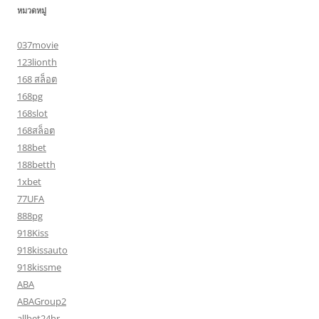
หมวดหมู่
037movie
123lionth
168 สล็อต
168pg
168slot
168สล็อต
188bet
188betth
1xbet
77UFA
888pg
918Kiss
918kissauto
918kissme
ABA
ABAGroup2
allbet24hr