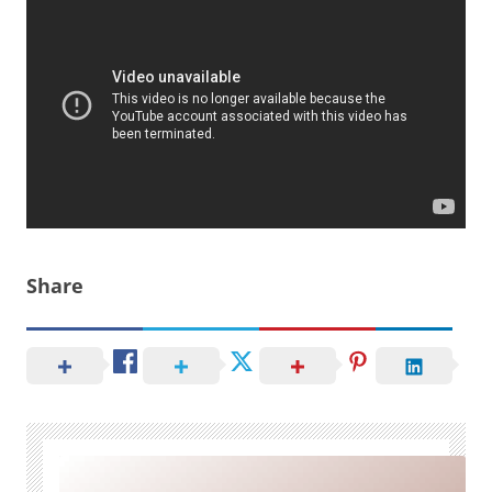
Share