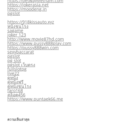
https://betwayvietnam.com
https://jokerasia.net
https://moodeng.in
pgslot
https://918kissauto.xyz
หนังชนโรง
sagame
joker 123
http://www.movie87hd.com
https://www.pussy888play.com
https://pussy888win.com
sexybaccarat
pgslot
pg slot
pgslot เว็บตรง
fullslotpg
live22
ดูหนัง
ดูหนังฟรี
ดูหนังชนโรง
faro168
สล็อต456
https://www.puntaek66.me
ความเห็นล่าสุด