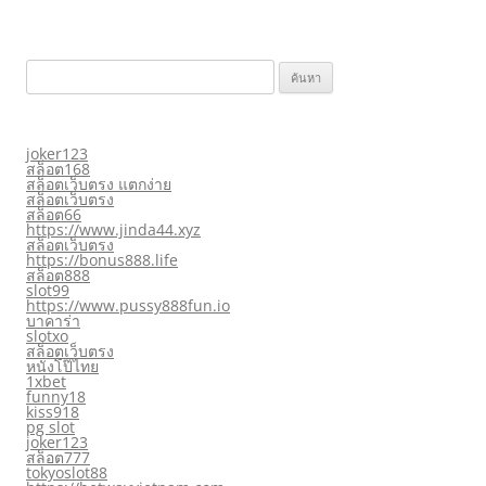
ค้นหา
สำหรับ:
joker123
สล็อต168
สล็อตเว็บตรง แตกง่าย
สล็อตเว็บตรง
สล็อต66
https://www.jinda44.xyz
สล็อตเว็บตรง
https://bonus888.life
สล็อต888
slot99
https://www.pussy888fun.io
บาคาร่า
slotxo
สล็อตเว็บตรง
หนังโป๊ไทย
1xbet
funny18
kiss918
pg slot
joker123
สล็อต777
tokyoslot88