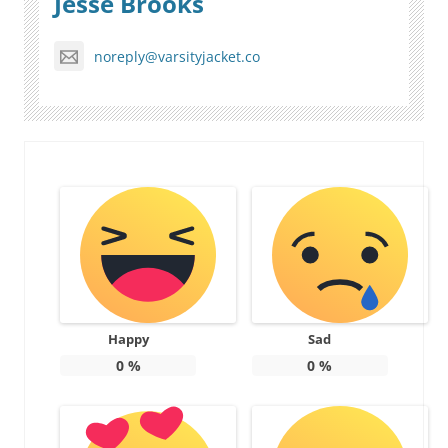
Jesse Brooks
noreply@varsityjacket.co
Happy
Sad
0
%
0
%