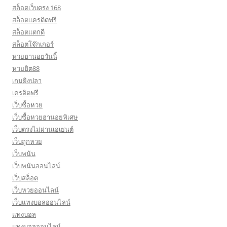
สล็อตเว็บตรง 168
สล็อตเเครดิตฟรี
สล็อตแตกดี
สล็อตโจ๊กเกอร์
หวยฮานอยวันนี้
หวยฮิต88
เกมยิงปลา
เครดิตฟรี
เว็บซื้อหวย
เว็บซื้อหวยฮานอยพิเศษ
เว็บตรงไม่ผ่านเอเย่นต์
เว็บถูกหวย
เว็บพนัน
เว็บพนันออนไลน์
เว็บสล็อต
เว็บหวยออนไลน์
เว็บแทงบอลออนไลน์
แทงบอล
แทงบอลออนไลน์