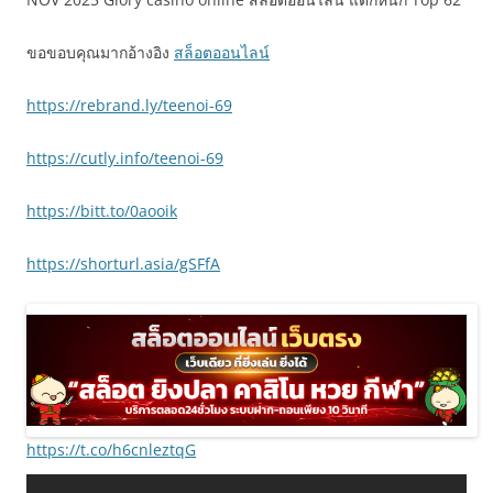
ขอขอบคุณมากอ้างอิง
สล็อตออนไลน์
https://rebrand.ly/teenoi-69
https://cutly.info/teenoi-69
https://bitt.to/0aooik
https://shorturl.asia/gSFfA
https://t.co/h6cnleztqG