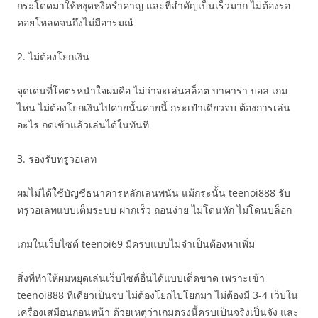
กระโดดมาให้หงุดหงิดรำคาญ และที่สำคัญเป็นเร็วมาก ไม่ต้องรอ
คอยโหลดจนถึงไม่มีอารมณ์
2. ไม่ต้องโยกเงิน
จุดเด่นที่โคตรหนำใจผมคือ ไม่ว่าจะเล่นสล็อต บาคาร่า บอล เกม
ไหน ไม่ต้องโยกเงินไปค่ายนั้นค่ายนี้ กระเป๋าเดียวจบ ต้องการเล่น
อะไร กดเข้าแล้วเล่นได้ในทันที
3. รองรับทรูวอเลท
ผมไม่ได้ใช้บัญชีธนาคารหลักเล่นพนัน แม้กระนั้น teenoi888 รับ
ทรูวอเลทแบบเต็มระบบ ฝากเร็ว ถอนง่าย ไม่โดนหัก ไม่โดนบล็อก
เกมในเว็บไซต์ teenoi69 มีครบแบบไม่จำเป็นต้องหาเพิ่ม
สิ่งที่ทำให้ผมหยุดเล่นเว็บไซต์อื่นได้แบบเด็ดขาด เพราะเข้า
teenoi888 ทีเดียวเป็นจบ ไม่ต้องโยกไปโยกมา ไม่ต้องมี 3-4 เว็บใน
เครื่องเสมือนก่อนหน้า ด้วยเหตุว่าเกมตรงนี้ครบเป็นจริงเป็นจัง และ