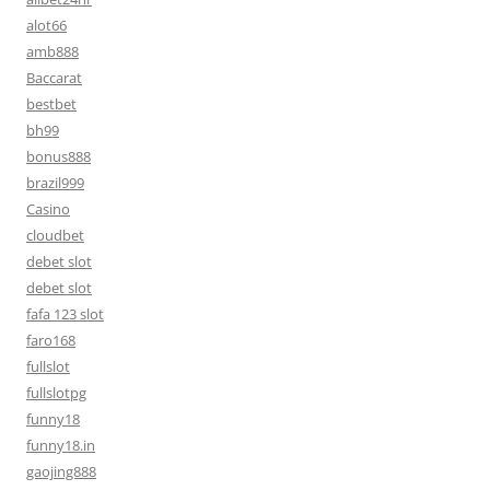
alot66
amb888
Baccarat
bestbet
bh99
bonus888
brazil999
Casino
cloudbet
debet slot
debet slot
fafa 123 slot
faro168
fullslot
fullslotpg
funny18
funny18.in
gaojing888