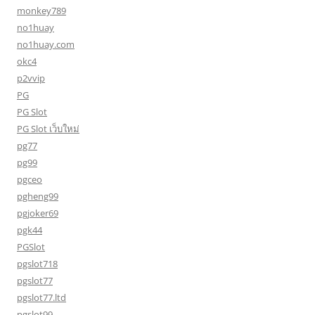
monkey789
no1huay
no1huay.com
okc4
p2vvip
PG
PG Slot
PG Slot เว็บใหม่
pg77
pg99
pgceo
pgheng99
pgjoker69
pgk44
PGSlot
pgslot718
pgslot77
pgslot77.ltd
pgslot99