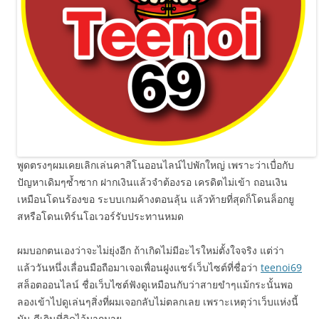
พูดตรงๆผมเคยเลิกเล่นคาสิโนออนไลน์ไปพักใหญ่ เพราะว่าเบื่อกับ
ปัญหาเดิมๆซ้ำซาก ฝากเงินแล้วจำต้องรอ เครดิตไม่เข้า ถอนเงิน
เหมือนโดนร้องขอ ระบบเกมค้างตอนลุ้น แล้วท้ายที่สุดก็โดนล็อกยู
สหรือโดนเทิร์นโอเวอร์รับประทานหมด
ผมบอกตนเองว่าจะไม่ยุ่งอีก ถ้าเกิดไม่มีอะไรใหม่ตั้งใจจริง แต่ว่า
แล้ววันหนึ่งเลื่อนมือถือมาเจอเพื่อนฝูงแชร์เว็บไซต์ที่ชื่อว่า
teenoi69
สล็อตออนไลน์ ชื่อเว็บไซต์ฟังดูเหมือนกับว่าสายขำๆแม้กระนั้นพอ
ลองเข้าไปดูเล่นๆสิ่งที่ผมเจอกลับไม่ตลกเลย เพราะเหตุว่าเว็บแห่งนี้
มัน ดีเกินที่คิดไว้มากมาย