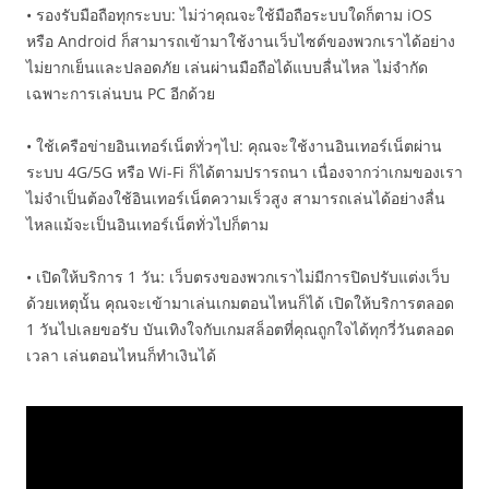
• รองรับมือถือทุกระบบ: ไม่ว่าคุณจะใช้มือถือระบบใดก็ตาม iOS
หรือ Android ก็สามารถเข้ามาใช้งานเว็บไซต์ของพวกเราได้อย่าง
ไม่ยากเย็นและปลอดภัย เล่นผ่านมือถือได้แบบลื่นไหล ไม่จำกัด
เฉพาะการเล่นบน PC อีกด้วย
• ใช้เครือข่ายอินเทอร์เน็ตทั่วๆไป: คุณจะใช้งานอินเทอร์เน็ตผ่าน
ระบบ 4G/5G หรือ Wi-Fi ก็ได้ตามปรารถนา เนื่องจากว่าเกมของเรา
ไม่จำเป็นต้องใช้อินเทอร์เน็ตความเร็วสูง สามารถเล่นได้อย่างลื่น
ไหลแม้จะเป็นอินเทอร์เน็ตทั่วไปก็ตาม
• เปิดให้บริการ 1 วัน: เว็บตรงของพวกเราไม่มีการปิดปรับแต่งเว็บ
ด้วยเหตุนั้น คุณจะเข้ามาเล่นเกมตอนไหนก็ได้ เปิดให้บริการตลอด
1 วันไปเลยขอรับ บันเทิงใจกับเกมสล็อตที่คุณถูกใจได้ทุกวี่วันตลอด
เวลา เล่นตอนไหนก็ทำเงินได้