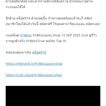
ผ่านมือถือได้อย่างสะดวกรวมทั้งไม่มีอันตราย ฝากถอนง่ายผ่าน
ระบบออโต้ได้
อีกด้วย สล็อต918 ด้วยเหตุนั้น ถ้าหากคุณพร้อมแล้วล่ะก็ สมัคร
สมาชิกใหม่ได้แล้ววันนี้ สมัครฟรี ไร้คุณค่าจารีตแน่นอน สมัครเลย!
เกมสล็อต
918kiss
918Kissauto.shop 15 SEP 2025 Scot ดูรีวิว
จากลูกค้าจริง 918kissTrue wallet Top 91
ขอขอบคุณมากby
สล็อต918
https://rebrand.ly/918kissauto-shop
https://cutt.cloud/918kissauto-shop