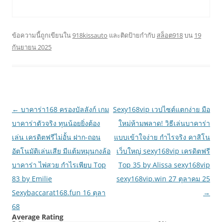
ข้อความนี้ถูกเขียนใน
918kissauto
และติดป้ายกำกับ
สล็อต918
บน
19
กันยายน 2025
เมนู
←
บาคาร่า168 ครองบัลลังก์ เกม
Sexy168vip เวปไซต์แตกง่าย มือ
นำทาง
บาคาร่าตัวจริง ทุนน้อยยิ่งต้อง
ใหม่ห้ามพลาด! วิธีเล่นบาคาร่า
เรื่อง
เล่น เครดิตฟรีไม่อั้น ฝาก-ถอน
แบบเข้าใจง่าย กำไรจริง คาสิโน
อัตโนมัติเล่นเสีย มีแต้มหมุนกงล้อ
เว็บใหญ่ sexy168vip เครดิตฟรี
บาคาร่า ไพ่สวย กำไรเพียบ Top
Top 35 by Alissa sexy168vip
83 by Emilie
sexy168vip.win 27 ตุลาคม 25
Sexybaccarat168.fun 16 ตุลา
→
68
Average Rating