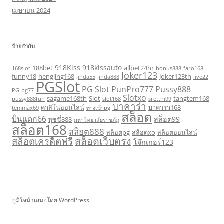
เมษายน 2024
ป้ายกำกับ
918Kiss
918kissauto
188bet
allbet24hr
168slot
bonus888
faro168
Joker123
funny18
hengjing168
Joker123th
jinda55
jinda888
live22
PGSlot
PG Slot
PunPro777
Pussy888
PG
pg77
Slotxo
sagame168th
Slot
tangtem168
pussy888fun
slot168
sretthi99
บาคาร่า
คาสิโนออนไลน์
บาคาร่า168
temmax69
ทางเข้าpg
สล็อต
ปั่นแตก66
สล็อต99
พุซซี่888
มหาวิทยาลัยราชภัฏ
สล็อต168
สล็อต888
สล็อตpg
สล็อตxo
สล็อตออนไลน์
สล็อตเว็บตรง
สล็อตเครดิตฟรี
โจ๊กเกอร์123
ภูมิใจนำเสนอโดย WordPress