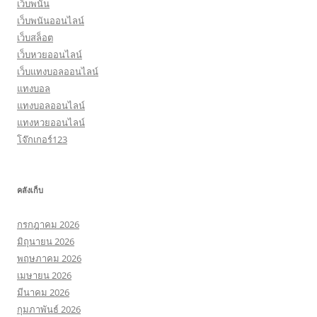
เว็บพนัน
เว็บพนันออนไลน์
เว็บสล็อต
เว็บหวยออนไลน์
เว็บแทงบอลออนไลน์
แทงบอล
แทงบอลออนไลน์
แทงหวยออนไลน์
โจ๊กเกอร์123
คลังเก็บ
กรกฎาคม 2026
มิถุนายน 2026
พฤษภาคม 2026
เมษายน 2026
มีนาคม 2026
กุมภาพันธ์ 2026