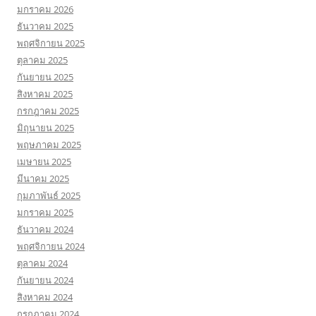
มกราคม 2026
ธันวาคม 2025
พฤศจิกายน 2025
ตุลาคม 2025
กันยายน 2025
สิงหาคม 2025
กรกฎาคม 2025
มิถุนายน 2025
พฤษภาคม 2025
เมษายน 2025
มีนาคม 2025
กุมภาพันธ์ 2025
มกราคม 2025
ธันวาคม 2024
พฤศจิกายน 2024
ตุลาคม 2024
กันยายน 2024
สิงหาคม 2024
กรกฎาคม 2024