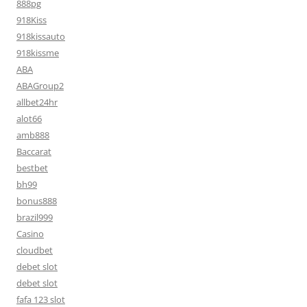
888pg
918Kiss
918kissauto
918kissme
ABA
ABAGroup2
allbet24hr
alot66
amb888
Baccarat
bestbet
bh99
bonus888
brazil999
Casino
cloudbet
debet slot
debet slot
fafa 123 slot