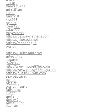
slotxo
สล็อตเว็บตรง
หนังโป๊ไทย
1xbet
funny18
kiss918
pg slot
joker123
สล็อต777
tokyoslot88
https://betwayvietnam.com
https://jokerasia.net
https://moodeng.in
pgslot
https://918kissauto.xyz
หนังชนโรง
sagame
joker 123
http://www.movie87hd.com
https://www.pussy888play.com
https://pussy888win.com
sexybaccarat
pgslot
pg slot
pgslot เว็บตรง
fullslotpg
live22
ดูหนัง
ดูหนังฟรี
ดูหนังชนโรง
faro168