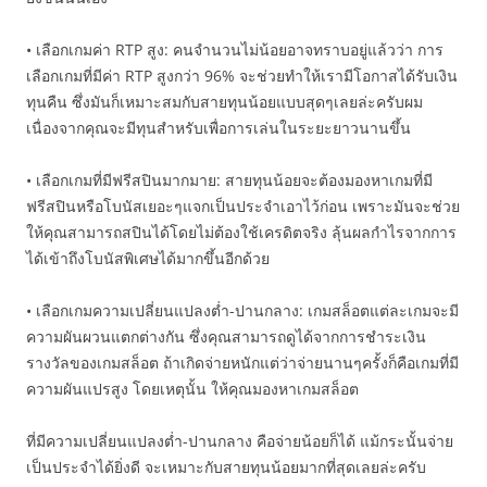
• เลือกเกมค่า RTP สูง: คนจำนวนไม่น้อยอาจทราบอยู่แล้วว่า การ
เลือกเกมที่มีค่า RTP สูงกว่า 96% จะช่วยทำให้เรามีโอกาสได้รับเงิน
ทุนคืน ซึ่งมันก็เหมาะสมกับสายทุนน้อยแบบสุดๆเลยล่ะครับผม
เนื่องจากคุณจะมีทุนสำหรับเพื่อการเล่นในระยะยาวนานขึ้น
• เลือกเกมที่มีฟรีสปินมากมาย: สายทุนน้อยจะต้องมองหาเกมที่มี
ฟรีสปินหรือโบนัสเยอะๆแจกเป็นประจำเอาไว้ก่อน เพราะมันจะช่วย
ให้คุณสามารถสปินได้โดยไม่ต้องใช้เครดิตจริง ลุ้นผลกำไรจากการ
ได้เข้าถึงโบนัสพิเศษได้มากขึ้นอีกด้วย
• เลือกเกมความเปลี่ยนแปลงต่ำ-ปานกลาง: เกมสล็อตแต่ละเกมจะมี
ความผันผวนแตกต่างกัน ซึ่งคุณสามารถดูได้จากการชำระเงิน
รางวัลของเกมสล็อต ถ้าเกิดจ่ายหนักแต่ว่าจ่ายนานๆครั้งก็คือเกมที่มี
ความผันแปรสูง โดยเหตุนั้น ให้คุณมองหาเกมสล็อต
ที่มีความเปลี่ยนแปลงต่ำ-ปานกลาง คือจ่ายน้อยก็ได้ แม้กระนั้นจ่าย
เป็นประจำได้ยิ่งดี จะเหมาะกับสายทุนน้อยมากที่สุดเลยล่ะครับ