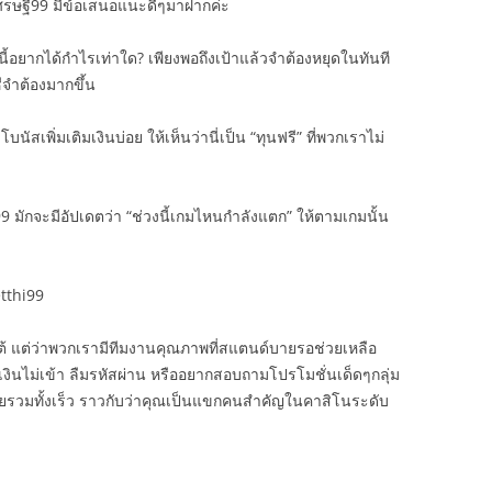
ง? เศรษฐี99 มีข้อเสนอแนะดีๆมาฝากค่ะ
นี้อยากได้กำไรเท่าใด? เพียงพอถึงเป้าแล้วจำต้องหยุดในทันที
ีจำต้องมากขึ้น
โบนัสเพิ่มเติมเงินบ่อย ให้เห็นว่านี่เป็น “ทุนฟรี” ที่พวกเราไม่
99 มักจะมีอัปเดตว่า “ช่วงนี้เกมไหนกำลังแตก” ให้ตามเกมนั้น
etthi99
้ แต่ว่าพวกเรามีทีมงานคุณภาพที่สแตนด์บายรอช่วยเหลือ
ินไม่เข้า ลืมรหัสผ่าน หรืออยากสอบถามโปรโมชั่นเด็ดๆกลุ่ม
ยรวมทั้งเร็ว ราวกับว่าคุณเป็นแขกคนสำคัญในคาสิโนระดับ