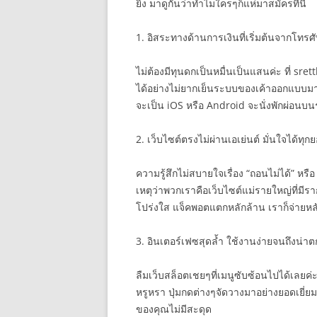
ยิ่ง มาดูกันว่าทำไมใครๆก็แห่มาสมัครที่นี่
1. อิสระทางด้านการเงินที่เริ่มต้นจากโทรศั
ไม่ต้องมีทุนดกเป็นหมื่นเป็นแสนค่ะ ที่ sret
ได้อย่างไม่ยากเย็นระบบของเค้าออกแบบมา
จะเป็น iOS หรือ Android จะนั่งพักผ่อนบนร
2. เว็บไซต์ตรงไม่ผ่านเอเย่นต์ มั่นใจได้ทุ
ความรู้สึกไม่สบายใจเรื่อง “ถอนไม่ได้” หร
เหตุว่าพวกเราคือเว็บไซต์แม่รายใหญ่ที่มีร
โปร่งใส แจ็คพอตแตกหลักล้าน เราก็จ่ายหลัก
3. อินเตอร์เฟซสุดล้ำ ใช้งานง่ายจนถึงน่า
ลืมเว็บสล็อตเชยๆที่เมนูซับซ้อนไปได้เลยค่
หรูหรา ปุ่มกดต่างๆจัดวางมาอย่างยอดเยี่
ของคุณไม่มีสะดุด