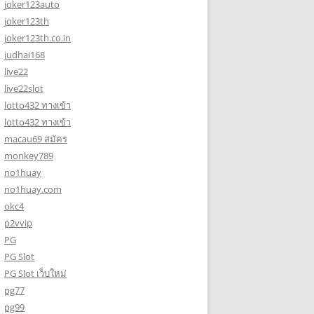
joker123auto
joker123th
joker123th.co.in
judhai168
live22
live22slot
lotto432 ทางเข้า
lotto432 ทางเข้า
macau69 สมัคร
monkey789
no1huay
no1huay.com
okc4
p2vvip
PG
PG Slot
PG Slot เว็บใหม่
pg77
pg99