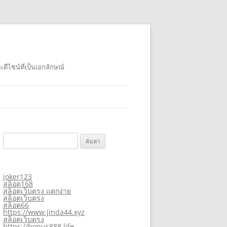
ดีไซน์ที่เป็นเอกลักษณ์
ค้นหา
สำหรับ:
joker123
สล็อต168
สล็อตเว็บตรง แตกง่าย
สล็อตเว็บตรง
สล็อต66
https://www.jinda44.xyz
สล็อตเว็บตรง
https://bonus888.life