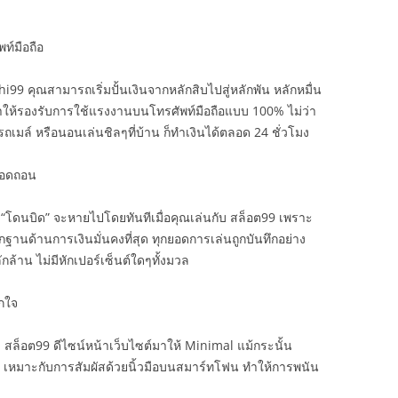
พท์มือถือ
thi99 คุณสามารถเริ่มปั้นเงินจากหลักสิบไปสู่หลักพัน หลักหมื่น
ให้รองรับการใช้แรงงานบนโทรศัพท์มือถือแบบ 100% ไม่ว่า
ถเมล์ หรือนอนเล่นชิลๆที่บ้าน ก็ทำเงินได้ตลอด 24 ชั่วโมง
กยอดถอน
ือ “โดนบิด” จะหายไปโดยทันทีเมื่อคุณเล่นกับ สล็อต99 เพราะ
ากฐานด้านการเงินมั่นคงที่สุด ทุกยอดการเล่นถูกบันทึกอย่าง
ล้าน ไม่มีหักเปอร์เซ็นต์ใดๆทั้งมวล
ตกใจ
ะ สล็อต99 ดีไซน์หน้าเว็บไซต์มาให้ Minimal แม้กระนั้น
ยม เหมาะกับการสัมผัสด้วยนิ้วมือบนสมาร์ทโฟน ทำให้การพนัน