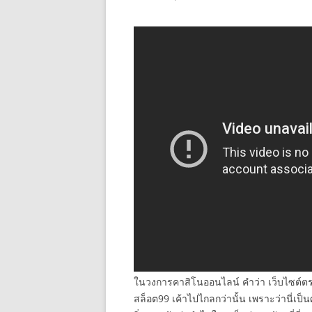
ในวงการคาสิโนออนไลน์ คำว่า เว็บไซต์ตรง
สล็อต99 เค้าไปไกลกว่านั้น เพราะว่านี่เป