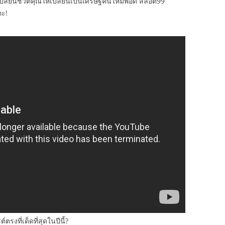
เปลี่ยนชีวิตคุณให้เปลี่ยนเป็นเศรษฐีคนใหม่พอดี สล็อต99
คะ!
รงที่เด็ดที่สุดในปีนี้?