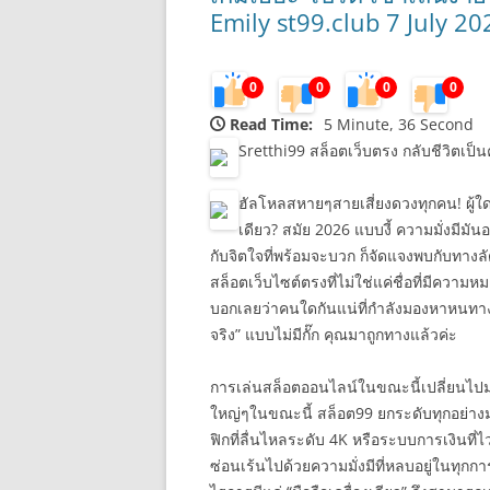
Emily st99.club 7 July 20
0
0
0
0
Read Time:
5 Minute, 36 Second
Sretthi99 สล็อตเว็บตรง กลับชีวิตเป็นคน
ฮัลโหลสหายๆสายเสี่ยงดวงทุกคน! ผู้ใด
เดียว? สมัย 2026 แบบงี้ ความมั่งมีมันอ
กับจิตใจที่พร้อมจะบวก ก็จัดแจงพบกับทางลั
สล็อตเว็บไซต์ตรงที่ไม่ใช่แค่ชื่อที่มีความห
บอกเลยว่าคนใดกันแน่ที่กำลังมองหาหนทางทำเง
จริง” แบบไม่มีกั๊ก คุณมาถูกทางแล้วค่ะ
การเล่นสล็อตออนไลน์ในขณะนี้เปลี่ยนไปมาก
ใหญ่ๆในขณะนี้ สล็อต99 ยกระดับทุกอย่างม
ฟิกที่ลื่นไหลระดับ 4K หรือระบบการเงินที่
ซ่อนเร้นไปด้วยความมั่งมีที่หลบอยู่ในทุกก