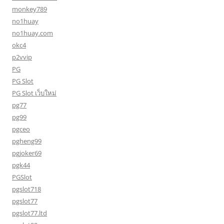
monkey789
no1huay
no1huay.com
okc4
p2vvip
PG
PG Slot
PG Slot เว็บใหม่
pg77
pg99
pgceo
pgheng99
pgjoker69
pgk44
PGSlot
pgslot718
pgslot77
pgslot77.ltd