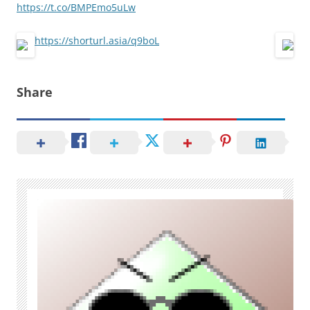
https://t.co/BMPEmo5uLw
https://shorturl.asia/q9boL
Share