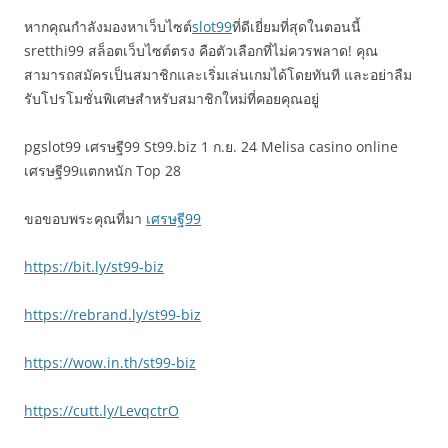
หากคุณกำลังมองหาเว็บไซต์
slot99
ที่ดีเยี่ยมที่สุดในตอนนี้
sretthi99 สล็อตเว็บไซต์ตรง คือตัวเลือกที่ไม่ควรพลาด! คุณ
สามารถสมัครเป็นสมาชิกและเริ่มเล่นเกมได้โดยทันที และอย่าลืม
รับโปรโมชั่นพิเศษสำหรับสมาชิกใหม่ที่คอยคุณอยู่
pgslot99 เศรษฐี99 St99.biz 1 ก.ย. 24 Melisa casino online
เศรษฐี99แตกหนัก Top 28
ขอขอบพระคุณที่มา
เศรษฐี99
https://bit.ly/st99-biz
https://rebrand.ly/st99-biz
https://wow.in.th/st99-biz
https://cutt.ly/LevqctrO