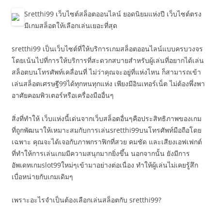
Sretthi99 เว็บไซต์สล็อตออนไลน์ ยอดนิยมแห่งปี เว็บไซต์ตรง
มีเกมสล็อตให้เลือกเล่นเยอะที่สุด
sretthi99 เป็นเว็บไซต์ที่ให้บริการเกมสล็อตออนไลน์แบบครบวงจร
โดยเน้นไปที่การให้บริการที่สะดวกสบายสำหรับผู้เล่นที่อยากได้เล่น
สล็อตบนโทรศัพท์เคลื่อนที่ ไม่ว่าคุณจะอยู่ที่แห่งไหน ก็สามารถเข้า
เล่นสล็อตเศรษฐี99ได้ทุกหนทุกแห่ง เพียงมีอินเทอร์เน็ต ไม่ต้องพึ่งพา
อาศัยคอมพิวเตอร์หรือเครื่องมืออื่นๆ
สิ่งที่ทำให้ เว็บแห่งนี้เด่นจากเว็บสล็อตอื่นๆคือประสิทธิภาพของเกม
ที่ถูกพัฒนาให้เหมาะสมกับการเล่นsretthi99บนโทรศัพท์มือถือโดย
เฉพาะ คุณจะได้เจอกับภาพกราฟิกที่สวย คมชัด และเสียงเอฟเฟกต์
ที่ทำให้การเล่นเกมมีความสนุกมากยิ่งขึ้น นอกจากนั้น ยังมีการ
อัพเดทเกมslot99ใหม่ๆเข้ามาอย่างต่อเนื่อง ทำให้ผู้เล่นไม่เคยรู้สึก
เบื่อหน่ายกับเกมเดิมๆ
เพราะอะไรจำเป็นต้องเลือกเล่นสล็อตกับ sretthi99?