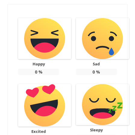
Happy
Sad
0
%
0
%
Sleepy
Excited