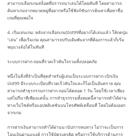
สามารถเลือกเกมสล็อตที่ปรารถนาเล่นได้โดยทันที โดยสามารถ
ค้นหาเกมจากหมวดหมู่ที่อยากหรือใช้ฟังก์ชันการค้นหาเพื่อหาชื่อ
เกมที่คุณพอใจ
4. เริ่มเล่นเกม: หลังจากเลือกเกมSlot99ที่อยากได้เล่นแล้ว ให้กดปุ่ม
“เล่น” เพื่อเริ่มเกม คุณสามารถปรับเดิมพันจากที่ต้องการแล้วก็เริ่ม
หมุนวงล้อได้ในทันที
ระบบการฝาก-ถอนที่รวดเร็วทันใจรวมทั้งปลอดภัย
หนึ่งในสิ่งที่จำเป็นที่สุดสำหรับผู้เล่นเป็นระบบการฝาก-เบิกเงิน
slot99 มีระบบระเบียบที่รวดเร็วทันใจและก็ไม่เป็นอันตราย คุณ
สามารถทำธุรกรรมการฝาก-ถอนได้ตลอด 1 วัน โดยใช้เวลาเพียง
แต่ไม่กี่นาทีเพียงแค่นั้น การทำธุรกรรมทั้งหมดนี้สามารถทำได้ผ่าน
ทางเว็บไซต์หรือแอปพลิเคชันบนโทรศัพท์เคลื่อนที่ โดยไม่ต้องออก
จากเกม
การฝากเงินสามารถทำได้ผ่านนานัปการหนทาง ไม่ว่าจะเป็นการ
โอนเงินผ่านแบงค์ การใช้บัตรเครดิต หรือการใช้บริการด้านการ