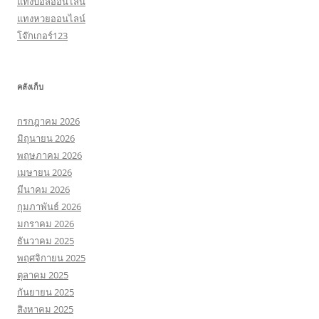
แทงบอลออนไลน์
แทงหวยออนไลน์
โจ๊กเกอร์123
คลังเก็บ
กรกฎาคม 2026
มิถุนายน 2026
พฤษภาคม 2026
เมษายน 2026
มีนาคม 2026
กุมภาพันธ์ 2026
มกราคม 2026
ธันวาคม 2025
พฤศจิกายน 2025
ตุลาคม 2025
กันยายน 2025
สิงหาคม 2025