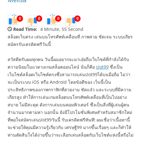
0
0
0
0
Read Time:
4 Minute, 55 Second
สล็อตเว็บตรง เล่นบนโทรศัพท์เคลื่อนที่ ภาพสวย ชัดเจน ระบบเถียร
สมัครรับเครดิตฟรีวันนี้
สวัสดีครับผมทุกคน วันนี้ผมอยากจะมาเอ๋ยถึงเว็บไซต์ที่กำลังได้รับ
ความนิยมในแวดวงเกมสล็อตออนไลน์ นั่นก็คือ
slot99
ซึ่งเป็น
เว็บไซต์สล็อตเว็บไซต์ตรงซึ่งสามารถเล่นslot99ได้บนมือถือ ไม่ว่า
จะเป็นระบบ iOS หรือ Android โดยข้อดีของ เว็บนี้เป็น
ประสิทธิภาพของภาพกราฟิกที่สวยงาม ชัดแจ๋ว และระบบที่มีความ
เถียรสูง ทำให้การเล่นเกมสล็อตบนโทรศัพท์เคลื่อนที่เป็นไปอย่าง
สบาย ไม่มีสะดุด ดังการเล่นบนคอมพิวเตอร์ ซึ่งเป็นสิ่งที่ผู้เล่นผู้คน
จำนวนมากตามหา นอกนั้น ยังมีโปรโมชั่นพิเศษสำหรับสมาชิกใหม่
ที่พอใจสมัครเล่นslot99วันนี้ รับเครดิตฟรีทันที! ผมเชื่อว่าเนื้อหานี้
จะช่วยให้คุณมีความรู้เกี่ยวกับ เศรษฐี99 มากขึ้นเรื่อยๆ และก็ทำให้
ท่านตัดสินใจได้ง่ายขึ้นว่าจะเลือกเล่นสล็อตกับเว็บไซต์แห่งนี้หรือไม่