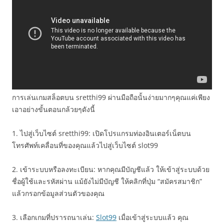
การเล่นเกมสล็อตบน sretthi99 ผ่านมือถือนั้นง่ายมากๆคุณแค่เพียง
เอาอย่างขั้นตอนกล้วยๆดังนี้
1. ไปสู่เว็บไซต์ sretthi99: เปิดโปรแกรมท่องอินเตอร์เน็ตบน
โทรศัพท์เคลื่อนที่ของคุณแล้วไปสู่เว็บไซต์ slot99
2. เข้าระบบหรือลงทะเบียน: หากคุณมีบัญชีแล้ว ให้เข้าสู่ระบบด้วย
ชื่อผู้ใช้และรหัสผ่าน แม้ยังไม่มีบัญชี ให้คลิกที่ปุ่ม “สมัครสมาชิก”
แล้วกรอกข้อมูลส่วนตัวของคุณ
3. เลือกเกมที่ปรารถนาเล่น:
Slot99
เมื่อเข้าสู่ระบบแล้ว คุณ