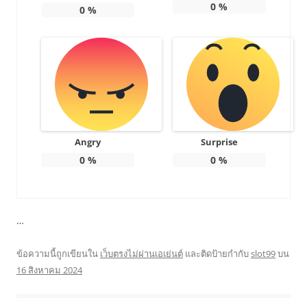
0
%
0
%
Angry
Surprise
0
%
0
%
…
ข้อความนี้ถูกเขียนใน
เว็บตรงไม่ผ่านเอเย่นต์
และติดป้ายกำกับ
slot99
บน
16 สิงหาคม 2024