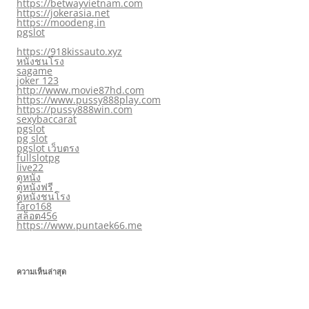
https://betwayvietnam.com
https://jokerasia.net
https://moodeng.in
pgslot
https://918kissauto.xyz
หนังชนโรง
sagame
joker 123
http://www.movie87hd.com
https://www.pussy888play.com
https://pussy888win.com
sexybaccarat
pgslot
pg slot
pgslot เว็บตรง
fullslotpg
live22
ดูหนัง
ดูหนังฟรี
ดูหนังชนโรง
faro168
สล็อต456
https://www.puntaek66.me
ความเห็นล่าสุด