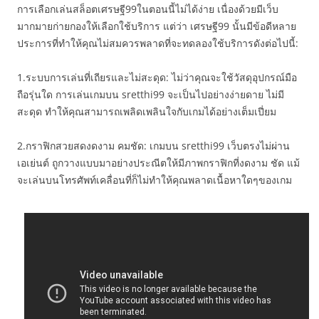
การเลือกเล่นสล็อตเศรษฐี99ในตอนนี้ไม่ได้ง่าย เนื่องด้วยมีเว็บ
มากมายก่ายกองให้เลือกใช้บริการ แต่ว่า เศรษฐี99 นั้นมีข้อดีหลาย
ประการที่ทำให้คุณไม่สมควรพลาดที่จะทดลองใช้บริการดังต่อไปนี้:
1.ระบบการเล่นที่เถียรและไม่สะดุด: ไม่ว่าคุณจะใช้วัสดุอุปกรณ์มือ
ถือรุ่นใด การเล่นเกมบน sretthi99 จะเป็นไปอย่างง่ายดาย ไม่มี
สะดุด ทำให้คุณสามารถเพลิดเพลินใจกับเกมได้อย่างเต็มเปี่ยม
2.กราฟิกสวยสดงดงาม คมชัด: เกมบน sretthi99 เว็บตรงไม่ผ่าน
เอเย่นต์ ถูกวางแบบมาอย่างประณีตให้มีภาพกราฟิกที่งดงาม ชัด แม้
จะเล่นบนโทรศัพท์เคลื่อนที่ก็ไม่ทำให้คุณพลาดเนื้อหาใดๆของเกม