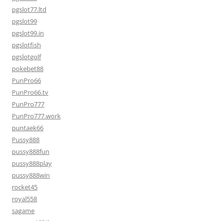
pgslot77.ltd
pgslot99
pgslot99.in
pgslotfish
pgslotgolf
pokebet88
PunPro66
PunPro66.tv
PunPro777
PunPro777.work
puntaek66
Pussy888
pussy888fun
pussy888play
pussy888win
rocket45
royal558
sagame