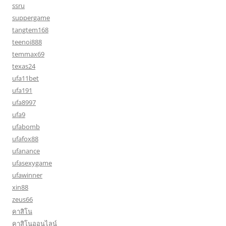
ssru
suppergame
tangtem168
teenoi888
temmax69
texas24
ufa11bet
ufa191
ufa8997
ufa9
ufabomb
ufafox88
ufanance
ufasexygame
ufawinner
xin88
zeus66
คาสิโน
คาสิโนออนไลน์