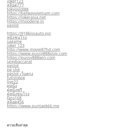
joker123
สล็อต777
tokyoslot88
https://betwayvietnam.com
https://jokerasia.net
https://moodeng.in
pgslot
https://918kissauto.xyz
หนังชนโรง
sagame
joker 123
http://www.movie87hd.com
https://www.pussy888play.com
https://pussy888win.com
sexybaccarat
pgslot
pg slot
pgslot เว็บตรง
fullslotpg
live22
ดูหนัง
ดูหนังฟรี
ดูหนังชนโรง
faro168
สล็อต456
https://www.puntaek66.me
ความเห็นล่าสุด