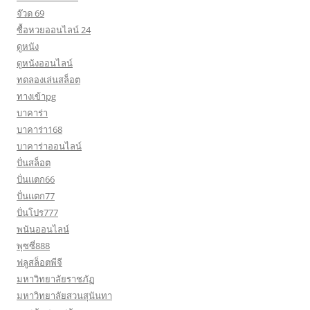
จ๊วด 69
ซื้อหวยออนไลน์ 24
ดูหนัง
ดูหนังออนไลน์
ทดลองเล่นสล็อต
ทางเข้าpg
บาคาร่า
บาคาร่า168
บาคาร่าออนไลน์
ปั่นสล็อต
ปั่นแตก66
ปั่นแตก77
ปั่นโปร777
พนันออนไลน์
พุซซี่888
ฟลูสล็อตพีจี
มหาวิทยาลัยราชภัฏ
มหาวิทยาลัยสวนสุนันทา