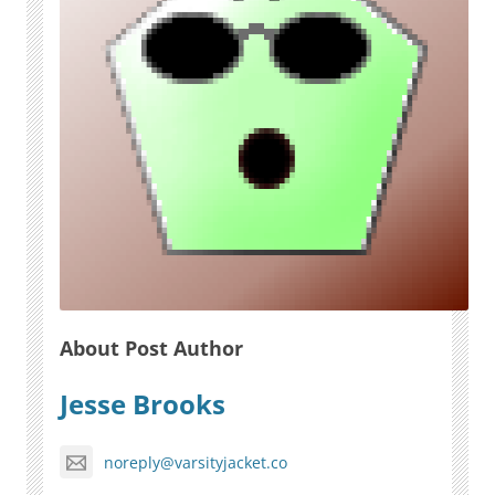
About Post Author
Jesse Brooks
noreply@varsityjacket.co