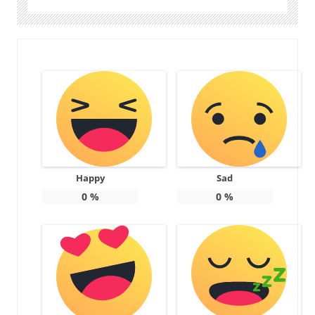
Happy
Sad
0
%
0
%