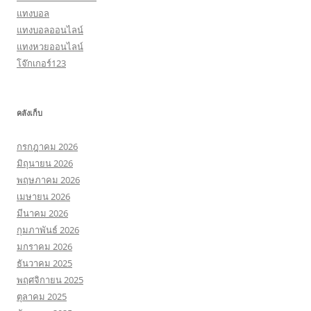
แทงบอล
แทงบอลออนไลน์
แทงหวยออนไลน์
โจ๊กเกอร์123
คลังเก็บ
กรกฎาคม 2026
มิถุนายน 2026
พฤษภาคม 2026
เมษายน 2026
มีนาคม 2026
กุมภาพันธ์ 2026
มกราคม 2026
ธันวาคม 2025
พฤศจิกายน 2025
ตุลาคม 2025