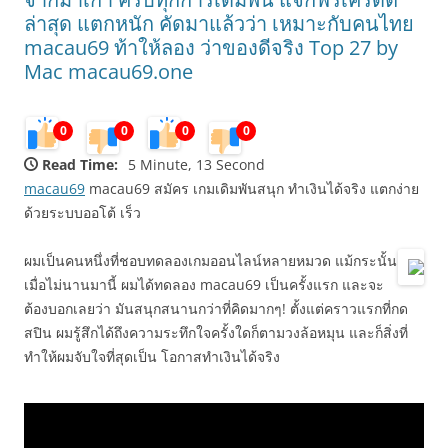
ล่าสุด แตกหนัก คัดมาแล้วว่า เหมาะกับคนไทย
macau69 ท้าให้ลอง ว่าของดีจริง Top 27 by
Mac macau69.one
0
0
0
0
Read Time:
5 Minute, 13 Second
macau69
macau69 สมัคร เกมเดิมพันสนุก ทำเงินได้จริง แตกง่าย
ด้วยระบบออโต้ เร็ว
ผมเป็นคนหนึ่งที่ชอบทดลองเกมออนไลน์หลายหมวด แม้กระนั้น
เมื่อไม่นานมานี้ ผมได้ทดลอง macau69 เป็นครั้งแรก และจะ
ต้องบอกเลยว่า มันสนุกสนานกว่าที่คิดมากๆ! ตั้งแต่คราวแรกที่กด
สปิน ผมรู้สึกได้ถึงความระทึกใจครั้งใดก็ตามวงล้อหมุน และก็สิ่งที่
ทำให้ผมจับใจที่สุดเป็น โอกาสทำเงินได้จริง