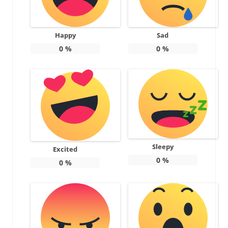
Happy
Sad
0
%
0
%
Sleepy
Excited
0
%
0
%