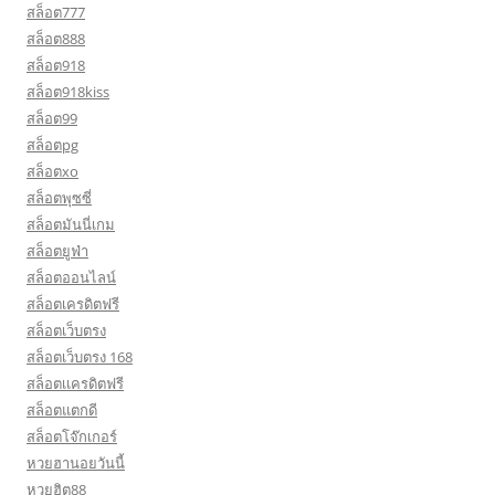
สล็อต777
สล็อต888
สล็อต918
สล็อต918kiss
สล็อต99
สล็อตpg
สล็อตxo
สล็อตพุซซี่
สล็อตมันนี่เกม
สล็อตยูฟ่า
สล็อตออนไลน์
สล็อตเครดิตฟรี
สล็อตเว็บตรง
สล็อตเว็บตรง 168
สล็อตเเครดิตฟรี
สล็อตแตกดี
สล็อตโจ๊กเกอร์
หวยฮานอยวันนี้
หวยฮิต88