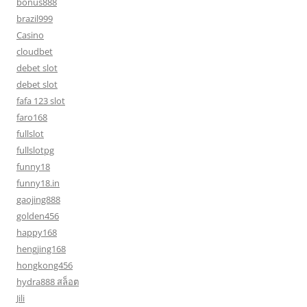
bonus888
brazil999
Casino
cloudbet
debet slot
debet slot
fafa 123 slot
faro168
fullslot
fullslotpg
funny18
funny18.in
gaojing888
golden456
happy168
hengjing168
hongkong456
hydra888 สล็อต
Jili