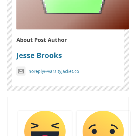
About Post Author
Jesse Brooks
noreply@varsityjacket.co