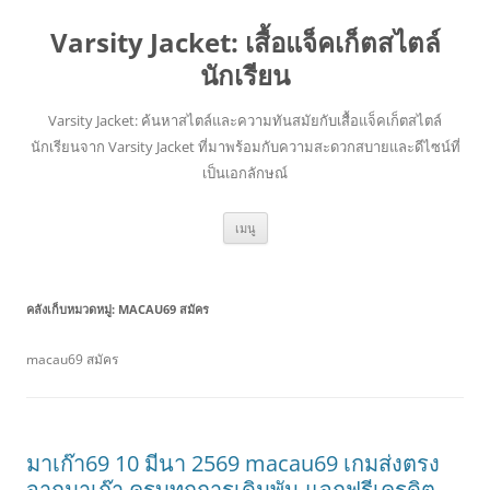
Varsity Jacket: เสื้อแจ็คเก็ตสไตล์
นักเรียน
Varsity Jacket: ค้นหาสไตล์และความทันสมัยกับเสื้อแจ็คเก็ตสไตล์
นักเรียนจาก Varsity Jacket ที่มาพร้อมกับความสะดวกสบายและดีไซน์ที่
เป็นเอกลักษณ์
ข้าม
เมนู
ไป
ยัง
เนื้อหา
คลังเก็บหมวดหมู่:
MACAU69 สมัคร
macau69 สมัคร
มาเก๊า69 10 มีนา 2569 macau69 เกมส่งตรง
จากมาเก๊า ครบทุกการเดิมพัน แจกฟรีเครดิต