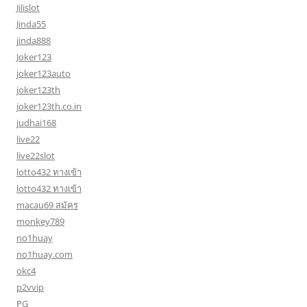
Jilislot
Jinda55
jinda888
Joker123
joker123auto
joker123th
joker123th.co.in
judhai168
live22
live22slot
lotto432 ทางเข้า
lotto432 ทางเข้า
macau69 สมัคร
monkey789
no1huay
no1huay.com
okc4
p2vvip
PG