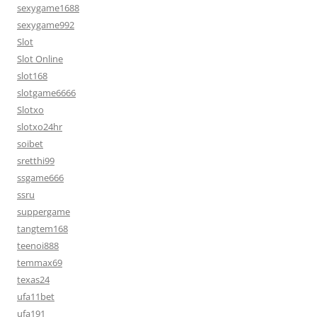
sexygame1688
sexygame992
Slot
Slot Online
slot168
slotgame6666
Slotxo
slotxo24hr
soibet
sretthi99
ssgame666
ssru
suppergame
tangtem168
teenoi888
temmax69
texas24
ufa11bet
ufa191