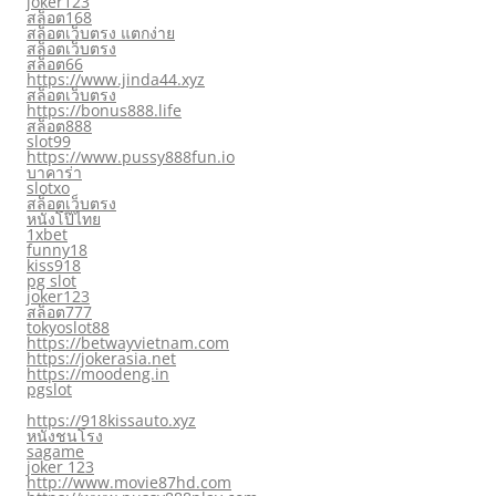
joker123
สล็อต168
สล็อตเว็บตรง แตกง่าย
สล็อตเว็บตรง
สล็อต66
https://www.jinda44.xyz
สล็อตเว็บตรง
https://bonus888.life
สล็อต888
slot99
https://www.pussy888fun.io
บาคาร่า
slotxo
สล็อตเว็บตรง
หนังโป๊ไทย
1xbet
funny18
kiss918
pg slot
joker123
สล็อต777
tokyoslot88
https://betwayvietnam.com
https://jokerasia.net
https://moodeng.in
pgslot
https://918kissauto.xyz
หนังชนโรง
sagame
joker 123
http://www.movie87hd.com