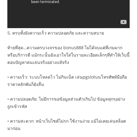
5. ครบทั้งยังความเร็ว ความปลอดภัย และความสบาย
ท้ายที่สุด…ความครบวงจรของ bonus888 ไม่ได้จบแค่ที่เกมมาก
หรือบริการดี แม้กระนั้นยังเอาใจใส่ในรายละเอียดเล็กๆที่ทำให้เว็บนี้
ตอบปัญหาคนเล่นจริงอย่างแท้จริง
• ความเร็ว: ระบบโหลดไว ไม่กินเน็ต เล่นpgslotบนโทรศัพท์มือถือ
ราคาหลักพันก็ยังลื่น
• ความปลอดภัย: ไม่มีการขอข้อมูลส่วนตัวเกินไป ข้อมูลทุกๆอย่าง
ถูกเข้ารหัส
• ความสะดวก: หน้าเว็บไซต์ไม่รก ใช้งานง่าย แม้ไม่เคยเล่นสล็อต
มาก่อน