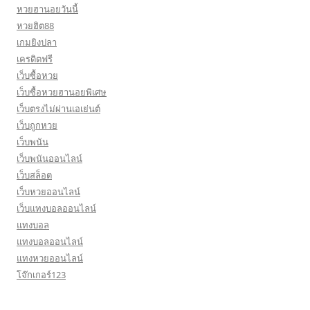
หวยฮานอยวันนี้
หวยฮิต88
เกมยิงปลา
เครดิตฟรี
เว็บซื้อหวย
เว็บซื้อหวยฮานอยพิเศษ
เว็บตรงไม่ผ่านเอเย่นต์
เว็บถูกหวย
เว็บพนัน
เว็บพนันออนไลน์
เว็บสล็อต
เว็บหวยออนไลน์
เว็บแทงบอลออนไลน์
แทงบอล
แทงบอลออนไลน์
แทงหวยออนไลน์
โจ๊กเกอร์123