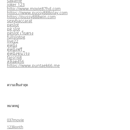
sagame
joker 123
http://www.movie87hd.com
https://www.pussy888play.com
https://pussy888win.com
sexybaccarat
pgslot
pg slot
pgslot เว็บตรง
fullslotpg
live22
ดูหนัง
ดูหนังฟรี
ดูหนังชนโรง
faro168
สล็อต456
https://www.puntaek66.me
ความเห็นล่าสุด
หมวดหมู่
037movie
123lionth