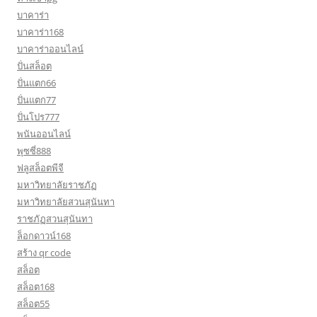
บาคาร่า
บาคาร่า168
บาคาร่าออนไลน์
ปั่นสล็อต
ปั่นแตก66
ปั่นแตก77
ปั่นโปร777
พนันออนไลน์
พุซซี่888
ฟลูสล็อตพีจี
มหาวิทยาลัยราชภัฏ
มหาวิทยาลัยสวนสุนันทา
ราชภัฏสวนสุนันทา
ล็อกดาวน์168
สร้าง qr code
สล็อต
สล็อต168
สล็อต55