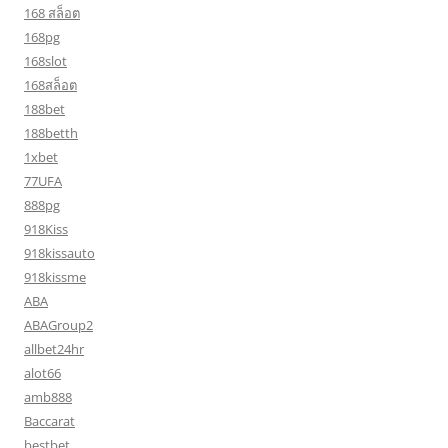
168 สล็อต
168pg
168slot
168สล็อต
188bet
188betth
1xbet
77UFA
888pg
918Kiss
918kissauto
918kissme
ABA
ABAGroup2
allbet24hr
alot66
amb888
Baccarat
bestbet