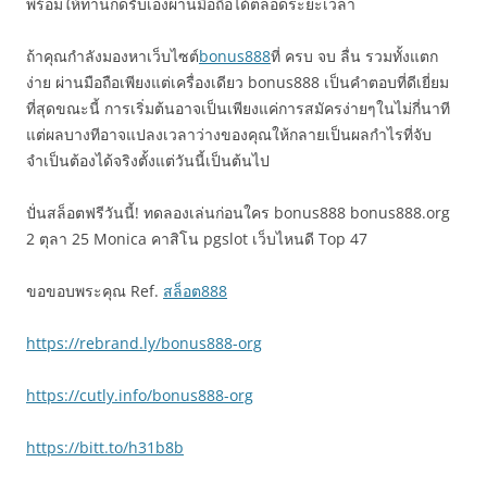
พร้อมให้ท่านกดรับเองผ่านมือถือได้ตลอดระยะเวลา
ถ้าคุณกำลังมองหาเว็บไซต์
bonus888
ที่ ครบ จบ ลื่น รวมทั้งแตก
ง่าย ผ่านมือถือเพียงแต่เครื่องเดียว bonus888 เป็นคำตอบที่ดีเยี่ยม
ที่สุดขณะนี้ การเริ่มต้นอาจเป็นเพียงแค่การสมัครง่ายๆในไม่กี่นาที
แต่ผลบางทีอาจแปลงเวลาว่างของคุณให้กลายเป็นผลกำไรที่จับ
จำเป็นต้องได้จริงตั้งแต่วันนี้เป็นต้นไป
ปั่นสล็อตฟรีวันนี้! ทดลองเล่นก่อนใคร bonus888 bonus888.org
2 ตุลา 25 Monica คาสิโน pgslot เว็บไหนดี Top 47
ขอขอบพระคุณ Ref.
สล็อต888
https://rebrand.ly/bonus888-org
https://cutly.info/bonus888-org
https://bitt.to/h31b8b