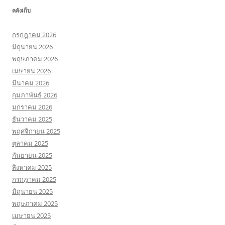
คลังเก็บ
กรกฎาคม 2026
มิถุนายน 2026
พฤษภาคม 2026
เมษายน 2026
มีนาคม 2026
กุมภาพันธ์ 2026
มกราคม 2026
ธันวาคม 2025
พฤศจิกายน 2025
ตุลาคม 2025
กันยายน 2025
สิงหาคม 2025
กรกฎาคม 2025
มิถุนายน 2025
พฤษภาคม 2025
เมษายน 2025