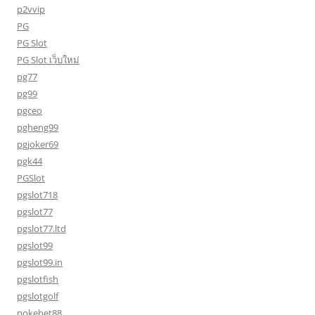
p2vvip
PG
PG Slot
PG Slot เว็บใหม่
pg77
pg99
pgceo
pgheng99
pgjoker69
pgk44
PGSlot
pgslot718
pgslot77
pgslot77.ltd
pgslot99
pgslot99.in
pgslotfish
pgslotgolf
pokebet88