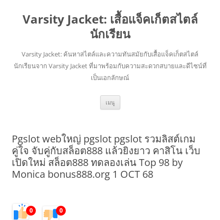
Varsity Jacket: เสื้อแจ็คเก็ตสไตล์
นักเรียน
Varsity Jacket: ค้นหาสไตล์และความทันสมัยกับเสื้อแจ็คเก็ตสไตล์
นักเรียนจาก Varsity Jacket ที่มาพร้อมกับความสะดวกสบายและดีไซน์ที่
เป็นเอกลักษณ์
ข้าม
เมนู
ไป
ยัง
เนื้อหา
Pgslot webใหญ่ pgslot pgslot รวมลิสต์เกม
คู่ใจ จับคู่กับสล็อต888 แล้วยิงยาว คาสิโน เว็บ
เปิดใหม่ สล็อต888 ทดลองเล่น Top 98 by
Monica bonus888.org 1 OCT 68
0
0