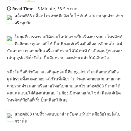
Read Time:
5 Minute, 33 Second
สล็อต888 สล็อตโทรศัพท์มือถือเว็บไซต์แท้ เล่นง่ายทุกค่าย จ่าย
จริงทุกบิล
ในยุคที่การหารายได้ออนไลน์กลายเป็นเรื่องธรรมดา โทรศัพท์
มือถือของคุณอาจมิได้เป็นเพียงแค่เครื่องมือสื่อสารอีกต่อไป แต่
มันสามารถกลายเป็นเครื่องผลิตรายได้ได้ทันที ถ้าเกิดคุณรู้จักแหล่ง
เล่นpgslotที่ทั้งยังไม่เป็นอันตราย แตกง่าย แล้วก็ได้เงินจริง
หนึ่งในชื่อที่กำลังมาแรงที่สุดตอนนี้คือ pgslot เว็บสล็อตบนมือถือ
ศูนย์รวมทั้งหมดทุกอย่างไว้ในที่เดียว ไม่ว่าคุณจะชอบเกมสายภาพ
สวยจากค่ายนอก หรือสายไทยนิยมเกมแตกไว สล็อต888 มีหมดให้
คุณเล่นแบบไม่ต้องสลับแอป ไม่ต้องเปิดหลายเว็บไซต์ เพียงแค่เปิด
โทรศัพท์มือถือก็เริ่มปั่นสล็อตได้เลย
สล็อต888 เว็บที่วางแบบมาสำหรับคนเล่นผ่านมือถือโดยยิ่งไป
กว่านั้น