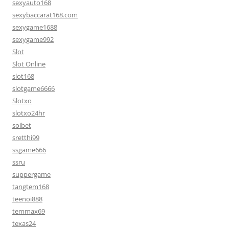
sexyauto168
sexybaccarat168.com
sexygame1688
sexygame992
Slot
Slot Online
slot168
slotgame6666
Slotxo
slotxo24hr
soibet
sretthi99
ssgame666
ssru
suppergame
tangtem168
teenoi888
temmax69
texas24