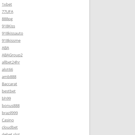
1xbet
77UFA
888pg
918Kiss
918kissauto
918kissme
ABA
ABAGroup2
allbet24hr
alot66
amb888
Baccarat
bestbet
bh99
bonus888
brazil999
Casino
cloudbet
debet slot