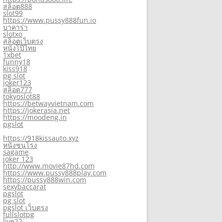
สล็อต888
slot99
https://www.pussy888fun.io
บาคาร่า
slotxo
สล็อตเว็บตรง
หนังโป๊ไทย
1xbet
funny18
kiss918
pg slot
joker123
สล็อต777
tokyoslot88
https://betwayvietnam.com
https://jokerasia.net
https://moodeng.in
pgslot
https://918kissauto.xyz
หนังชนโรง
sagame
joker 123
http://www.movie87hd.com
https://www.pussy888play.com
https://pussy888win.com
sexybaccarat
pgslot
pg slot
pgslot เว็บตรง
fullslotpg
live22