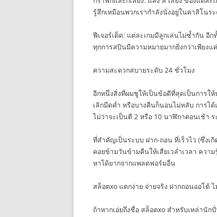
กราฟิกและก็เสียง: แสง สี เสียง ของแต่ละเ
รู้สึกเหมือนพวกเรากำลังนั่งอยู่ในคาสิโน
ฟีเจอร์เด็ด: แต่ละเกมมีลูกเล่นไม่ซ้ำกัน อีกท
ทุกการสปินมีความหมายมากยิ่งกว่าเพียง
ความสะดวกสบายระดับ 24 ชั่วโมง
อีกหนึ่งสิ่งที่ผมชูให้เป็นข้อดีที่สุดเป็น
เลิกมืดค่ำ หรือบางคืนก็นอนไม่หลับ การได
ไม่ว่าจะเป็นตี 2 หรือ 10 นาฬิกาตอนเช้า ร
ที่สำคัญเป็นระบบ ฝาก-ถอน ที่เร็วไว (ซึ่งเก
คอยข้ามวันข้ามคืนให้เสียเวล่ำเวลา ความรู้ส
หาได้ยากจากแพลตฟอร์มอื่น
สล็อตxo แตกง่าย จ่ายจริง ฝากถอนออโต้ ไม
ถ้าหากเอ่ยถึงชื่อ สล็อตxo สำหรับเหล่านักป