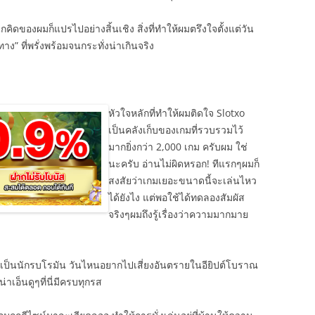
กคิดของผมก็แปรไปอย่างสิ้นเชิง สิ่งที่ทำให้ผมตรึงใจตั้งแต่วัน
าง” ที่พรั่งพร้อมจนกระทั่งน่าเกินจริง
หัวใจหลักที่ทำให้ผมติดใจ Slotxo
เป็นคลังเก็บของเกมที่รวบรวมไว้
มากยิ่งกว่า 2,000 เกม ครับผม ใช่
นะครับ อ่านไม่ผิดหรอก! ทีแรกๆผมก็
สงสัยว่าเกมเยอะขนาดนี้จะเล่นไหว
ได้ยังไง แต่พอใช้ได้ทดลองสัมผัส
จริงๆผมถึงรู้เรื่องว่าความมากมาย
เป็นนักรบโรมัน วันไหนอยากไปเสี่ยงอันตรายในอียิปต์โบราณ
าเอ็นดูๆที่นี่มีครบทุกรส