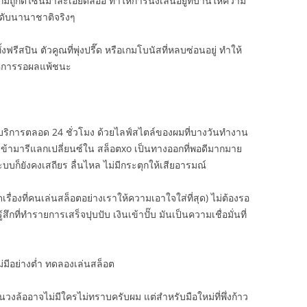
กมถูกดีไซน์มาละเอียดลออ ทำให้การนั่งเล่นอยู่ที่บ้านให้ความ
ระดับนานาชาติจริงๆ
ั้งฟรีสปิน ตัวคูณที่พุ่งปรี๊ด หรือเกมโบนัสที่หลบซ่อนอยู่ ทำให้
แค่การรอผลแพ้ชนะ
การให้บริการตลอด 24 ชั่วโมง ด้วยไลฟ์สไตล์ของผมที่บางวันทำงาน
้เข้ามารีแลกเปลี่ยนซ์ใน สล็อตxo เป็นทางออกที่พอดีมากมาย
ะบบก็ยังคงเสถียร ลื่นไหล ไม่มีกระตุกให้เสียอารมณ์
ิดเรื่องที่คนเล่นสล็อตอย่างเราให้ความเอาใจใส่ที่สุด) ไม่ต้องรอ
ึกที่ทำรายการเสร็จปุบปับ เงินเข้าปั๊บ มันเป็นความเชื่อมั่นที่
่มีอย่างต่ำ ทดลองเล่นสล็อต
ั่นวงล้ออาจไม่มีใครไม่ทราบครับผม แต่สำหรับมือใหม่ที่พึ่งก้าว