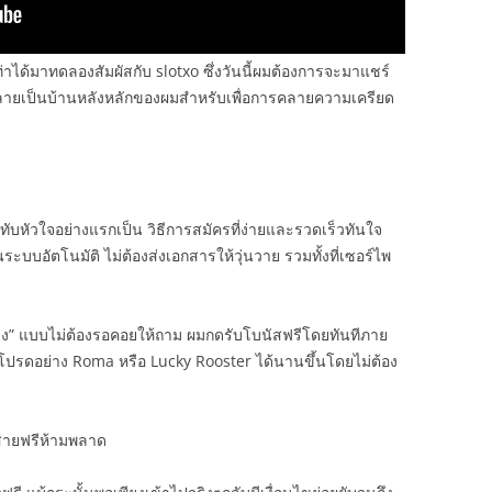
าได้มาทดลองสัมผัสกับ slotxo ซึ่งวันนี้ผมต้องการจะมาแชร์
ลายเป็นบ้านหลังหลักของผมสำหรับเพื่อการคลายความเครียด
ะทับหัวใจอย่างแรกเป็น วิธีการสมัครที่ง่ายและรวดเร็วทันใจ
นระบบอัตโนมัติ ไม่ต้องส่งเอกสารให้วุ่นวาย รวมทั้งที่เซอร์ไพ
ริง” แบบไม่ต้องรอคอยให้ถาม ผมกดรับโบนัสฟรีโดยทันทีภาย
เกมโปรดอย่าง Roma หรือ Lucky Rooster ได้นานขึ้นโดยไม่ต้อง
่สายฟรีห้ามพลาด