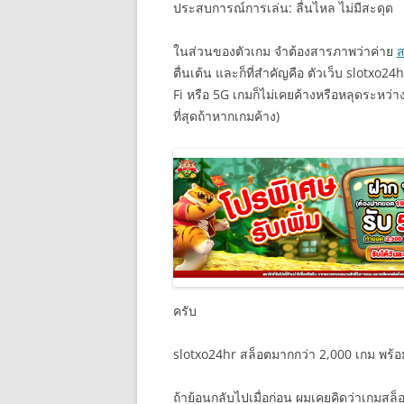
ประสบการณ์การเล่น: ลื่นไหล ไม่มีสะดุด
ในส่วนของตัวเกม จำต้องสารภาพว่าค่าย
ส
ตื่นเต้น และก็ที่สำคัญคือ ตัวเว็บ slotxo2
Fi หรือ 5G เกมก็ไม่เคยค้างหรือหลุดระหว่า
ที่สุดถ้าหากเกมค้าง)
ครับ
slotxo24hr สล็อตมากกว่า 2,000 เกม พร้อ
ถ้าย้อนกลับไปเมื่อก่อน ผมเคยคิดว่าเกมสล