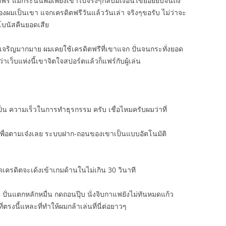
ี แม้กระนั้นพอเพียงเข้าไปจริงๆกลับมีเงื่อนไขย่อยยับจนถึง
งผมเป็นเขา แจกเครดิตฟรีวันแล้ววันเล่า จริงๆขอรับ ไม่ว่าจะ
โบนัสคืนยอดเสีย
ดีเจริญมากมาย ผมเคยใช้เครดิตฟรีที่เขาแจก ปั่นจนกระทั่งยอด
่าเว็บแห่งนี้เขาจิตใจสปอร์ตแล้วก็แฟร์กับผู้เล่น
น ความเร็วในการทำธุรกรรม ครับ เชื่อไหมครับผมว่าที่
เพื่อตามเจ๋งเลย ระบบฝาก-ถอนของเขาเป็นแบบอัตโนมัติ
ครดิตจะเด้งเข้าเกมด้านในไม่เกิน 30 วินาที
้น ปั่นแตกหลักหมื่น กดถอนปุ๊บ นั่งจิบกาแฟยังไม่ทันหมดแก้ว
่ตรงนี้แหละที่ทำให้ผมกล้าเล่นที่นี่ต่อยาวๆ