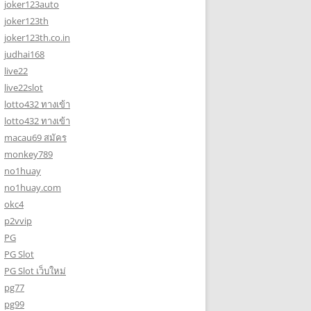
joker123auto
joker123th
joker123th.co.in
judhai168
live22
live22slot
lotto432 ทางเข้า
lotto432 ทางเข้า
macau69 สมัคร
monkey789
no1huay
no1huay.com
okc4
p2vvip
PG
PG Slot
PG Slot เว็บใหม่
pg77
pg99