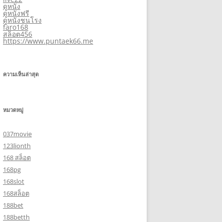
ดูหนัง
ดูหนังฟรี
ดูหนังชนโรง
faro168
สล็อต456
https://www.puntaek66.me
ความเห็นล่าสุด
หมวดหมู่
037movie
123lionth
168 สล็อต
168pg
168slot
168สล็อต
188bet
188betth