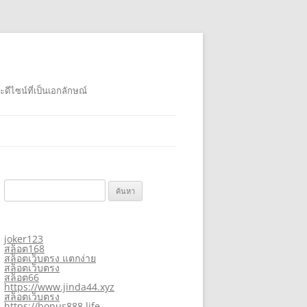
ดีไซน์ที่เป็นเอกลักษณ์
ค้นหา
สำหรับ:
joker123
สล็อต168
สล็อตเว็บตรง แตกง่าย
สล็อตเว็บตรง
สล็อต66
https://www.jinda44.xyz
สล็อตเว็บตรง
https://bonus888.life