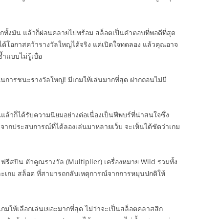
อีกทั้งมัน แล้วก็ผ่อนคลายไปพร้อม สล็อตเป็นคำตอบที่พอดีที่สุด
็ได้โอกาสคว้ารางวัลใหญ่ได้จริง แค่เปิดใจทดลอง แล้วคุณอาจ
แบบไม่รู้เบื่อ
ับในการชนะรางวัลใหญ่! มีเกมให้เล่นมากที่สุด ฝากถอนไม่มี
นแล้วก็ได้รับความนิยมอย่างต่อเนื่องเป็นฟีพบร์ที่น่าสนใจซึ่ง
จากประสบการณ์ที่ได้ลองเล่นมาหลายเว็บ จะเห็นได้ชัดว่าเกม
า ฟรีสปิน ตัวคูณรางวัล (Multiplier) เครื่องหมาย Wild รวมทั้ง
ละเกม สล็อต ที่สามารถกลับเหตุการณ์จากการหมุนปกติให้
เกมให้เลือกเล่นเยอะมากที่สุด ไม่ว่าจะเป็นสล็อตคลาสสิก