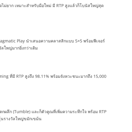
จไม่ยาก เหมาะสำหรับมือใหม่ มี RTP สูงแล้วก็โบนัสใหญ่สุด
ก Pragmatic Play นำเสนอความคลาสสิกแบบ 5×5 พร้อมฟีเจอร์
ัลใหญ่มากยิ่งกว่าเดิม
ng ที่มี RTP สูงถึง 98.11% พร้อมจังหวะชนะมากถึง 15,000
กผลึก (Tumble) และก็ตัวคูณที่เพิ่มความระทึกใจ พร้อม RTP
งลุ้นรางวัลใหญ่ขมักเขม้น