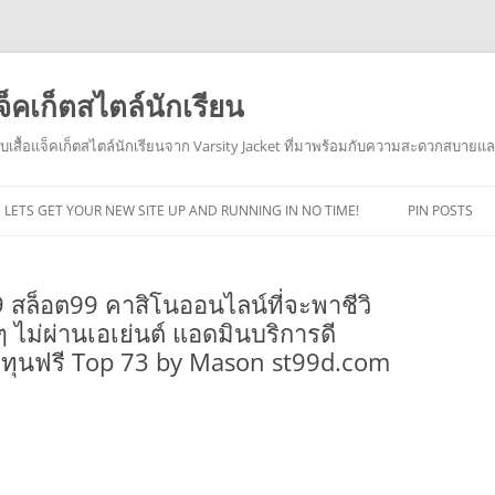
จ็คเก็ตสไตล์นักเรียน
บเสื้อแจ็คเก็ตสไตล์นักเรียนจาก Varsity Jacket ที่มาพร้อมกับความสะดวกสบายและ
ข้าม
ไป
LETS GET YOUR NEW SITE UP AND RUNNING IN NO TIME!
PIN POSTS
ยัง
เนื้อหา
สล็อต99 คาสิโนออนไลน์ที่จะพาชีวิ
นๆ ไม่ผ่านเอเย่นต์ แอดมินบริการดี
จกทุนฟรี Top 73 by Mason st99d.com