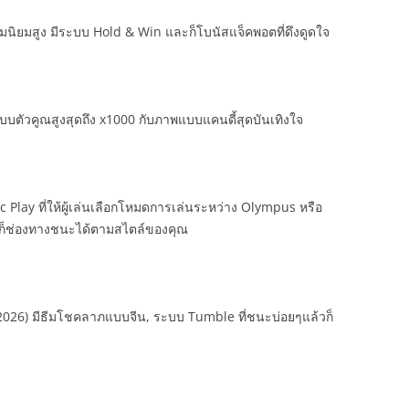
วามนิยมสูง มีระบบ Hold & Win และก็โบนัสแจ็คพอตที่ดึงดูดใจ
บบตัวคูณสูงสุดถึง x1000 กับภาพแบบแคนดี้สุดบันเทิงใจ
Play ที่ให้ผู้เล่นเลือกโหมดการเล่นระหว่าง Olympus หรือ
วก็ช่องทางชนะได้ตามสไตล์ของคุณ
 2026) มีธีมโชคลาภแบบจีน, ระบบ Tumble ที่ชนะบ่อยๆแล้วก็