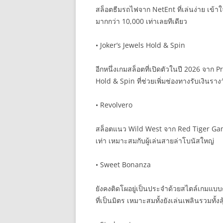
สล็อตธีมรถไฟจาก NetEnt ที่เล่นง่าย เข้าใ
มากกว่า 10,000 เท่าเลยทีเดียว
• Joker’s Jewels Hold & Spin
อีกหนึ่งเกมสล็อตที่เปิดตัวในปี 2026 จา
Hold & Spin ที่ช่วยเพิ่มช่องทางรับเงินรางว
• Revolvero
สล็อตแนว Wild West จาก Red Tiger Gami
เท่า เหมาะสมกับผู้เล่นสายล่าโบนัสใหญ่
• Sweet Bonanza
ยังคงติดโผอยู่เป็นประจำด้วยสไตล์เกมแบบต
ที่เป็นมิตร เหมาะสมทั้งยังเล่นเพลินรวมทั้