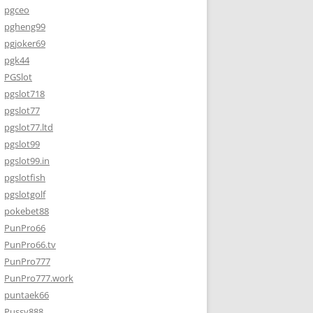
pgceo
pgheng99
pgjoker69
pgk44
PGSlot
pgslot718
pgslot77
pgslot77.ltd
pgslot99
pgslot99.in
pgslotfish
pgslotgolf
pokebet88
PunPro66
PunPro66.tv
PunPro777
PunPro777.work
puntaek66
Pussy888