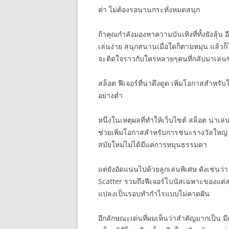
ค่า ไม่ต้องรอนานกระทั่งหมดสนุก
ถ้าคุณกำลังมองหาความบันเทิงที่ทั้งยังลุ้น 
เล่นง่าย สนุกสนานเมื่อใดก็ตามหมุน แล้วก
จะติดใจราวกับใครหลายๆคนที่กลับมาเล่นซ้ำ
สล็อต ฟีเจอร์ที่น่าดึงดูด เพิ่มโอกาสสำหร
อย่างต่ำ
หนึ่งในเหตุผลที่ทำให้เว็บไซต์ สล็อต น่าเล่
ช่วยเพิ่มโอกาสสำหรับการชนะรางวัลใหญ่ 
สมัยใหม่ไม่ได้มีแค่การหมุนธรรมดา
แต่ยังอัดแน่นไปด้วยลูกเล่นพิเศษ ดังเช่นว่
Scatter รวมถึงฟีเจอร์โบนัสเฉพาะของแต่
แปลงเป็นรอบทำกำไรแบบไม่คาดฝัน
อีกลักษณะเด่นที่ผมเห็นว่าสำคัญมากเป็น มี