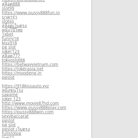
สล็อต888
slot99
https://www.pussy888fun.io
บาคาร่า
slotxo
สล็อตเว็บตรง
หนังโป๊ไทย
1xbet
funny18
kiss918
pg slot
joker123
สล็อต777
tokyoslot88
https://betwayvietnam.com
https://jokerasia.net
https://moodeng.in
pgslot
https://918kissauto.xyz
หนังชนโรง
sagame
joker 123
http://www.movie87hd.com
https://www.pussy888play.com
https://pussy888win.com
sexybaccarat
pgslot
pg slot
pgslot เว็บตรง
fullslotpg
live22