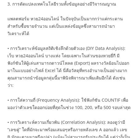
3. การดัดแปลงเทคโนโลยีรวมทั้งข้อมูลอย่างมีวิจารณญาณ
แพลตฟอร์ม หวย24ออนไลน์ ในปัจจุบันเป็นมากกว่าแค่กระดาน
สำหรับซื้อขายจำนวน แต่เป็นแหล่งข้อมูลซึ่งสามารถนำมา
วิเคราะห์ได้
• การวิเคราะห์ข้อมูลสถิติเชิงลึกด้วยตัวเอง (DIY Data Analysis):
เว็บ หวย24ออนไลน์ บางแห่ง โดยเฉพาะในส่วนของหวยยี่กี มี
ฟังก์ชันให้ผู้เล่นสามารถดาวน์โหลด (Export) ผลรางวัลย้อนไปออก
มาในแบบอย่างไฟล์ Excel ได้ นี่คือวัสดุที่ทรงอำนาจเป็นอย่างมาก
คุณสามารถนำข้อมูลกลุ่มนี้มาพินิจพิจารณาเพิ่มเติมอีกได้ ดังเช่น
ว่า:
• การใส่ความถี่ (Frequency Analysis): ใช้ฟังก์ชัน COUNTIF เพื่อ
มองว่าตัวเลขใดออกบ่อยที่สุดในช่วง 100, 200, หรือ 500 รอบล่าสุด
• การวิเคราะห์ความเกี่ยวพัน (Correlation Analysis): ลองดูว่ามี
“เลขคู่” ใดที่มักจะมาพร้อมเสมอๆหรือภายหลังเลข A ออกแล้ว เลข
B มักจะตามมาหรือเปล่า (แม้จะไม่สามารถรับประกันได้ แต่ว่าก็เป็น