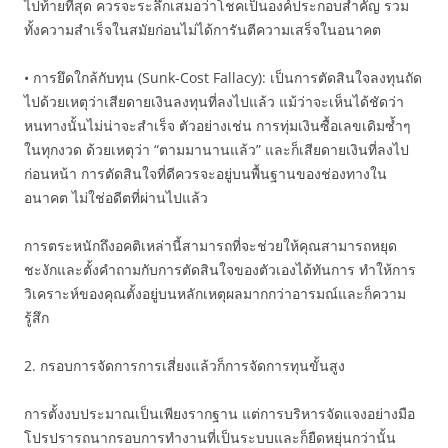
ไปท้ายที่สุด ควรจะระลึกเสมอว่าโชคเป็นองค์ประกอบสำคัญ รวม
ทั้งความสำเร็จในสมัยก่อนไม่ได้การันตีความเสร็จในอนาคต
• การยึดใกล้กับทุน (Sunk-Cost Fallacy): เป็นการตัดสินใจลงทุนถัด
ไปด้วยเหตุว่าเสียดายเงินลงทุนที่ลงไปแล้ว แม้ว่าจะเห็นได้ชัดว่า
หนทางนั้นไม่น่าจะสำเร็จ ตัวอย่างเช่น การทุ่มเงินซื้อเลขเดิมซ้ำๆ
ในทุกงวด ด้วยเหตุว่า “ตามมานานแล้ว” และก็เสียดายเงินที่ลงไป
ก่อนหน้า การตัดสินใจที่ดีควรจะอยู่บนพื้นฐานของช่องทางใน
อนาคต ไม่ใช่อดีตที่ผ่านไปแล้ว
การตระหนักถึงอคติเหล่านี้สามารถที่จะช่วยให้คุณสามารถหยุด
ชะงักและตั้งคำถามกับการตัดสินใจของตัวเองได้ทันการ ทำให้การ
วิเคราะห์ของคุณตั้งอยู่บนหลักเหตุผลมากกว่าอารมณ์และก็ความ
รู้สึก
2. กรอบการจัดการการเสี่ยงแล้วก็การจัดการทุนขั้นสูง
การตั้งงบประมาณเป็นเพียงรากฐาน แต่การบริหารจัดแจงอย่างมือ
โปรปรารถนากรอบการทำงานที่เป็นระบบและก็ยืดหยุ่นกว่านั้น