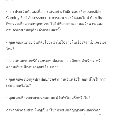
• การประเมินตัวเองเพื่อการเล่นอย่างรับผิดชอบ (Responsible
Gaming Self-Assessment): การเล่น หวย24ออนไลน์ ต้องเป็น
กิจกรรมเพื่อความสนุกสนาน ไม่ใช่ที่มาของความเครียด ทดลอง
ถามตัวเองเสมอๆด้วยคำถามเหล่านี้:
• คุณเคยเล่นด้วยเงินที่ตั้งใจจะนำไปใช้จ่ายในเรื่องที่จำเป็นจะต้อง
ไหม?
• การเล่นลอตเตอรี่มีผลกระทบต่องาน, การศึกษาเล่าเรียน, หรือ
ความเกี่ยวเนื่องของคุณหรือเปล่า?
• คุณเคยจะต้องพูดปดเพื่อปกปิดจำนวนเงินหรือในตอนที่ใช้ในการ
เล่นหวยหรือไม่?
• คุณเคยเพียรพยายามหยุดเล่นแต่ว่าทำไม่เสร็จหรือไม่?
ถ้าหากคำตอบส่วนใหญ่เป็น “ใช่” อาจเป็นสัญญาณที่บอกว่าคุณ