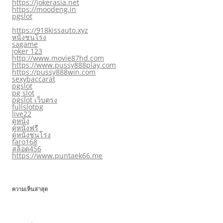
https://jokerasia.net
https://moodeng.in
pgslot
https://918kissauto.xyz
หนังชนโรง
sagame
joker 123
http://www.movie87hd.com
https://www.pussy888play.com
https://pussy888win.com
sexybaccarat
pgslot
pg slot
pgslot เว็บตรง
fullslotpg
live22
ดูหนัง
ดูหนังฟรี
ดูหนังชนโรง
faro168
สล็อต456
https://www.puntaek66.me
ความเห็นล่าสุด