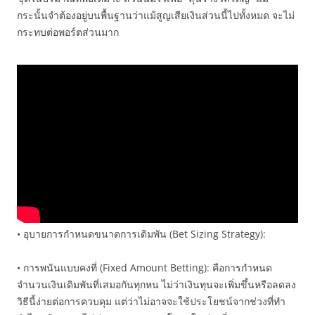
กระนั้นจำต้องอยู่บนพื้นฐานว่าแม้สูญเสียเงินส่วนนี้ไปทั้งหมด จะไม่
กระทบต่อพอร์ตส่วนมาก
• อุบายการกำหนดขนาดการเดิมพัน (Bet Sizing Strategy):
• การพนันแบบคงที่ (Fixed Amount Betting): คือการกำหนด
จำนวนเงินเดิมพันที่เสมอกันทุกหน ไม่ว่าเงินทุนจะเพิ่มขึ้นหรือลดลง
วิธีนี้ง่ายต่อการควบคุม แต่ว่าไม่อาจจะใช้ประโยชน์จากช่วงที่ทำ