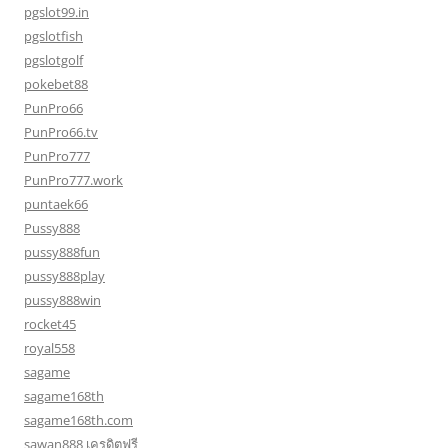
pgslot99.in
pgslotfish
pgslotgolf
pokebet88
PunPro66
PunPro66.tv
PunPro777
PunPro777.work
puntaek66
Pussy888
pussy888fun
pussy888play
pussy888win
rocket45
royal558
sagame
sagame168th
sagame168th.com
sawan888 เครดิตฟรี