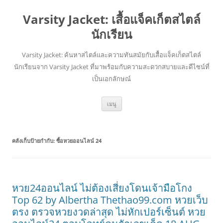
Varsity Jacket: เสื้อแจ็คเก็ตสไตล์
นักเรียน
Varsity Jacket: ค้นหาสไตล์และความทันสมัยกับเสื้อแจ็คเก็ตสไตล์
นักเรียนจาก Varsity Jacket ที่มาพร้อมกับความสะดวกสบายและดีไซน์ที่
เป็นเอกลักษณ์
ข้าม
เมนู
ไป
ยัง
เนื้อหา
คลังเก็บป้ายกำกับ:
ซื้อหวยออนไลน์ 24
หวย24ออนไลน์ ไม่ต้องเสี่ยงโดนเจ้ามือโกง
Top 62 by Albertha Thethao99.com หวยเว็บ
ตรง ตรวจหวยงวดล่าสุด ไม่หักเปอร์เซ็นต์ หวย