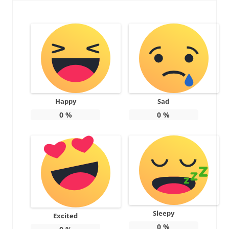
Happy
Sad
0
%
0
%
Sleepy
Excited
0
%