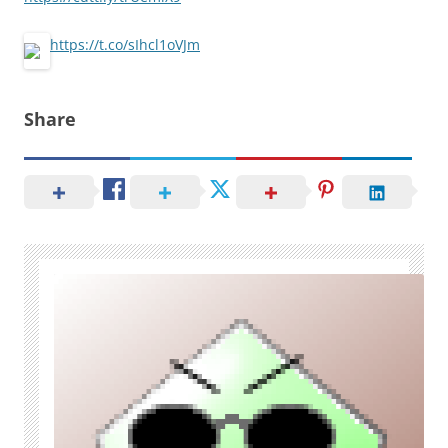
https://t.co/sIhcl1oVJm
Share