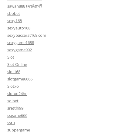
sawan888 เครดิตฟรี
sbobet
sexy168
sexyauto168
sexybaccarat168.com
sexygame1688
sexygame992
Slot
Slot Online
slot168
slotgame6666
Slotxo
slotxo24hr
soibet
sretthi99
ssgame666
ssru
suppergame