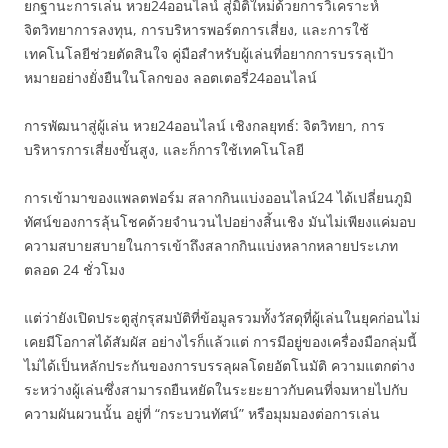
ยกฐานะการเล่น หวย24ออนไลน์ สู่มิติใหม่ด้วยการวิเคราะห์
จิตวิทยาการลงทุน, การบริหารพอร์ตการเสี่ยง, และการใช้
เทคโนโลยีช่วยตัดสินใจ คู่มือสำหรับผู้เล่นที่อยากการบรรลุเป้า
หมายอย่างยั่งยืนในโลกของ ลอตเตอรี่24ออนไลน์
การพัฒนาสู่ผู้เล่น หวย24ออนไลน์ เชิงกลยุทธ์: จิตวิทยา, การ
บริหารการเสี่ยงขั้นสูง, และก็การใช้เทคโนโลยี
การเข้ามาของแพลตฟอร์ม สลากกินแบ่งออนไลน์24 ได้เปลี่ยนภูมิ
ทัศน์ของการลุ้นโชคด้วยจำนวนไปอย่างสิ้นเชิง มันไม่เพียงแค่มอบ
ความสบายสบายในการเข้าถึงสลากกินแบ่งหลากหลายประเภท
ตลอด 24 ชั่วโมง
แต่ว่ายังเปิดประตูสู่กรุสมบัติที่ข้อมูลรวมทั้งวัสดุที่ผู้เล่นในยุคก่อนไม่
เคยมีโอกาสได้สัมผัส อย่างไรก็แล้วแต่ การมีอยู่ของเครื่องมือกลุ่มนี้
ไม่ได้เป็นหลักประกันของการบรรลุผลโดยอัตโนมัติ ความแตกต่าง
ระหว่างผู้เล่นซึ่งสามารถยืนหยัดในระยะยาวกับคนที่จมหายไปกับ
ความผันผวนนั้น อยู่ที่ “กระบวนทัศน์” หรือมุมมองต่อการเล่น