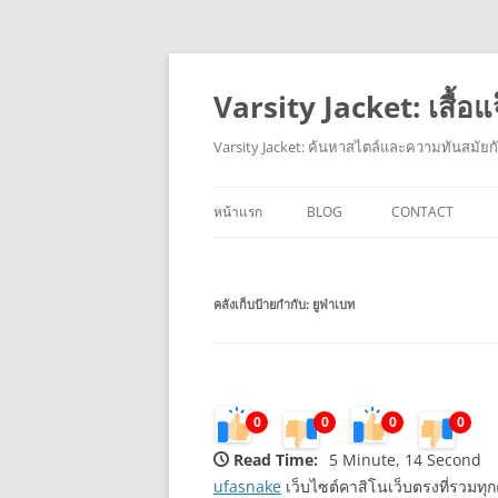
Varsity Jacket: เสื้อแ
Varsity Jacket: ค้นหาสไตล์และความทันสมัยกั
หน้าแรก
BLOG
CONTACT
คลังเก็บป้ายกำกับ:
ยูฟ่าเบท
0
0
0
0
Read Time:
5 Minute, 14 Second
ufasnake
เว็บไซต์คาสิโนเว็บตรงที่รวมท