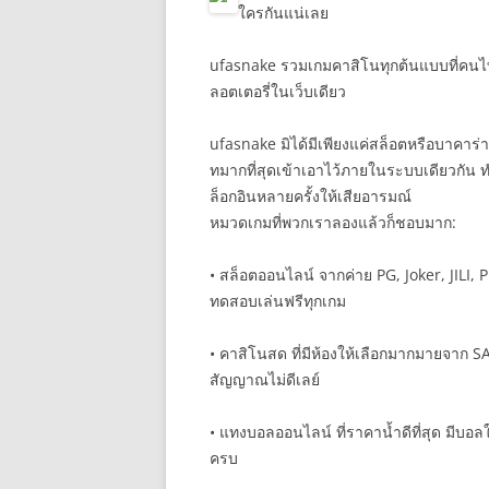
ใครกันแน่เลย
ufasnake รวมเกมคาสิโนทุกต้นแบบที่คนไทยน
ลอตเตอรี่ในเว็บเดียว
ufasnake มิได้มีเพียงแค่สล็อตหรือบาคาร่
ทมากที่สุดเข้าเอาไว้ภายในระบบเดียวกัน ทำ
ล็อกอินหลายครั้งให้เสียอารมณ์
หมวดเกมที่พวกเราลองแล้วก็ชอบมาก:
• สล็อตออนไลน์ จากค่าย PG, Joker, JILI, 
ทดสอบเล่นฟรีทุกเกม
• คาสิโนสด ที่มีห้องให้เลือกมากมายจาก S
สัญญาณไม่ดีเลย์
• แทงบอลออนไลน์ ที่ราคาน้ำดีที่สุด มีบอลให
ครบ