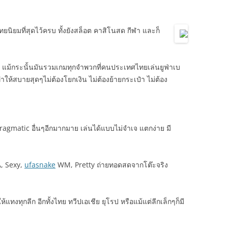
ิยมที่สุดไว้ครบ ทั้งยังสล็อต คาสิโนสด กีฬา และก็
า แม้กระนั้นมันรวมเกมทุกจำพวกที่คนประเทศไทยเล่นยูฟ่าเบ
ให้สบายสุดๆไม่ต้องโยกเงิน ไม่ต้องย้ายกระเป๋า ไม่ต้อง
Pragmatic อื่นๆอีกมากมาย เล่นได้แบบไม่จำเจ แตกง่าย มี
A, Sexy,
ufasnake
WM, Pretty ถ่ายทอดสดจากโต๊ะจริง
้แทงทุกลีก อีกทั้งไทย ทวีปเอเชีย ยุโรป หรือแม้แต่ลีกเล็กๆก็มี