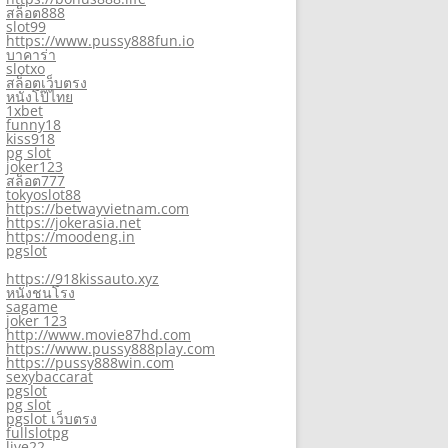
สล็อต888
slot99
https://www.pussy888fun.io
บาคาร่า
slotxo
สล็อตเว็บตรง
หนังโป๊ไทย
1xbet
funny18
kiss918
pg slot
joker123
สล็อต777
tokyoslot88
https://betwayvietnam.com
https://jokerasia.net
https://moodeng.in
pgslot
https://918kissauto.xyz
หนังชนโรง
sagame
joker 123
http://www.movie87hd.com
https://www.pussy888play.com
https://pussy888win.com
sexybaccarat
pgslot
pg slot
pgslot เว็บตรง
fullslotpg
live22