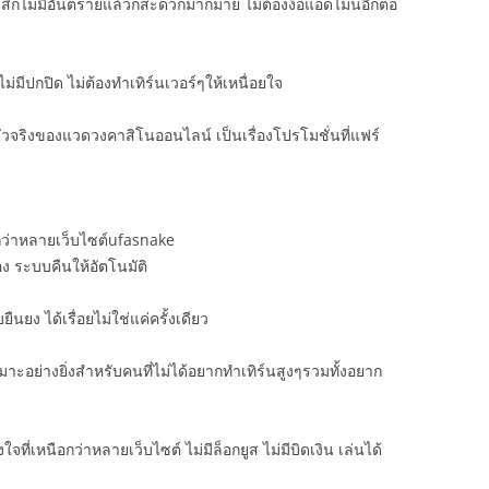
สึกไม่มีอันตรายแล้วก็สะดวกมากมาย ไม่ต้องง้อแอดไม่นอีกต่อ
่มีปกปิด ไม่ต้องทำเทิร์นเวอร์ๆให้เหนื่อยใจ
คือตัวจริงของแวดวงคาสิโนออนไลน์ เป็นเรื่องโปรโมชั่นที่แฟร์
กว่าหลายเว็บไซต์ufasnake
อง ระบบคืนให้อัตโนมัติ
นยง ได้เรื่อยไม่ใช่แค่ครั้งเดียว
เหมาะอย่างยิ่งสำหรับคนที่ไม่ได้อยากทำเทิร์นสูงๆรวมทั้งอยาก
่เหนือกว่าหลายเว็บไซต์ ไม่มีล็อกยูส ไม่มีบิดเงิน เล่นได้