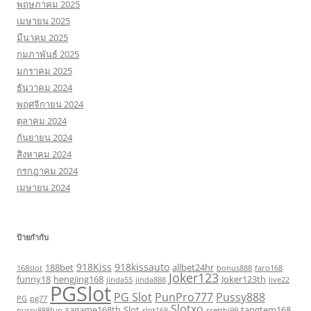
พฤษภาคม 2025
เมษายน 2025
มีนาคม 2025
กุมภาพันธ์ 2025
มกราคม 2025
ธันวาคม 2024
พฤศจิกายน 2024
ตุลาคม 2024
กันยายน 2024
สิงหาคม 2024
กรกฎาคม 2024
เมษายน 2024
ป้ายกำกับ
918Kiss
918kissauto
188bet
allbet24hr
168slot
bonus888
faro168
Joker123
funny18
hengjing168
Joker123th
jinda55
jinda888
live22
PGSlot
PG Slot
PunPro777
Pussy888
PG
pg77
Slotxo
sagame168th
Slot
tangtem168
pussy888fun
slot168
sretthi99