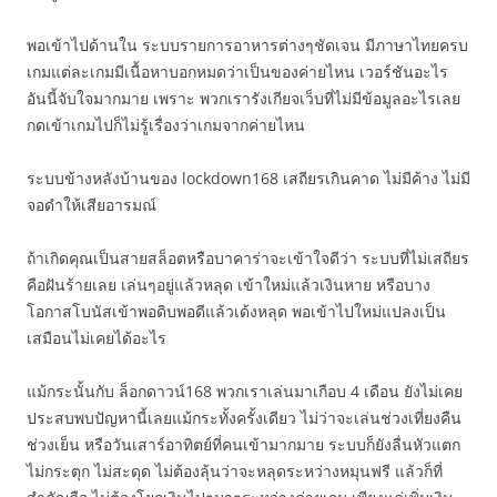
พอเข้าไปด้านใน ระบบรายการอาหารต่างๆชัดเจน มีภาษาไทยครบ
เกมแต่ละเกมมีเนื้อหาบอกหมดว่าเป็นของค่ายไหน เวอร์ชันอะไร
อันนี้จับใจมากมาย เพราะ พวกเรารังเกียจเว็บที่ไม่มีข้อมูลอะไรเลย
กดเข้าเกมไปก็ไม่รู้เรื่องว่าเกมจากค่ายไหน
ระบบข้างหลังบ้านของ lockdown168 เสถียรเกินคาด ไม่มีค้าง ไม่มี
จอดำให้เสียอารมณ์
ถ้าเกิดคุณเป็นสายสล็อตหรือบาคาร่าจะเข้าใจดีว่า ระบบที่ไม่เสถียร
คือฝันร้ายเลย เล่นๆอยู่แล้วหลุด เข้าใหม่แล้วเงินหาย หรือบาง
โอกาสโบนัสเข้าพอดิบพอดีแล้วเด้งหลุด พอเข้าไปใหม่แปลงเป็น
เสมือนไม่เคยได้อะไร
แม้กระนั้นกับ ล็อกดาวน์168 พวกเราเล่นมาเกือบ 4 เดือน ยังไม่เคย
ประสบพบปัญหานี้เลยแม้กระทั้งครั้งเดียว ไม่ว่าจะเล่นช่วงเที่ยงคืน
ช่วงเย็น หรือวันเสาร์อาทิตย์ที่คนเข้ามากมาย ระบบก็ยังลื่นหัวแตก
ไม่กระตุก ไม่สะดุด ไม่ต้องลุ้นว่าจะหลุดระหว่างหมุนฟรี แล้วก็ที่