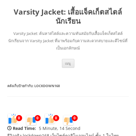
Varsity Jacket: เสื้อแจ็คเก็ตสไตล์
นักเรียน
Varsity Jacket: ค้นหาสไตล์และความทันสมัยกับเสื้อแจ็คเก็ตสไตล์
นักเรียนจาก Varsity Jacket ที่มาพร้อมกับความสะดวกสบายและดีไซน์ที่
เป็นเอกลักษณ์
ข้าม
เมนู
ไป
ยัง
เนื้อหา
คลังเก็บป้ายกำกับ:
LOCKDOWN168
0
0
0
0
Read Time:
5 Minute, 14 Second
รีวิวจริง lockdown168 เว็บไซต์คาสิโนออนไลน์ ชั้น 1 ในไทย