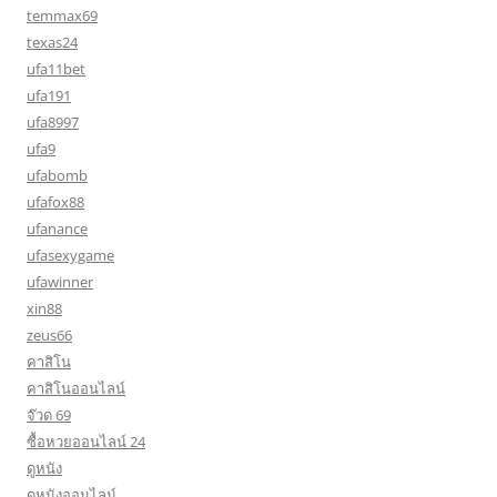
temmax69
texas24
ufa11bet
ufa191
ufa8997
ufa9
ufabomb
ufafox88
ufanance
ufasexygame
ufawinner
xin88
zeus66
คาสิโน
คาสิโนออนไลน์
จ๊วด 69
ซื้อหวยออนไลน์ 24
ดูหนัง
ดูหนังออนไลน์