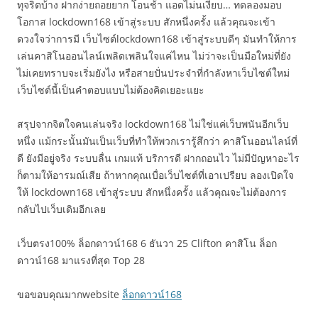
ทุจริตบ้าง ฝากง่ายถอยยาก โอนช้า แอดไม่นเงียบ… ทดลองมอบ
โอกาส lockdown168 เข้าสู่ระบบ สักหนึ่งครั้ง แล้วคุณจะเข้า
ดวงใจว่าการมี เว็บไซต์lockdown168 เข้าสู่ระบบดีๆ มันทำให้การ
เล่นคาสิโนออนไลน์เพลิดเพลินใจแค่ไหน ไม่ว่าจะเป็นมือใหม่ที่ยัง
ไม่เคยทราบจะเริ่มยังไง หรือสายปั่นประจำที่กำลังหาเว็บไซต์ใหม่
เว็บไซต์นี้เป็นคำตอบแบบไม่ต้องคิดเยอะแยะ
สรุปจากจิตใจคนเล่นจริง lockdown168 ไม่ใช่แค่เว็บพนันอีกเว็บ
หนึ่ง แม้กระนั้นมันเป็นเว็บที่ทำให้พวกเรารู้สึกว่า คาสิโนออนไลน์ที่
ดี ยังมีอยู่จริง ระบบลื่น เกมแท้ บริการดี ฝากถอนไว ไม่มีปัญหาอะไร
ก็ตามให้อารมณ์เสีย ถ้าหากคุณเบื่อเว็บไซต์ที่เอาเปรียบ ลองเปิดใจ
ให้ lockdown168 เข้าสู่ระบบ สักหนึ่งครั้ง แล้วคุณจะไม่ต้องการ
กลับไปเว็บเดิมอีกเลย
เว็บตรง100% ล็อกดาวน์168 6 ธันวา 25 Clifton คาสิโน ล็อก
ดาวน์168 มาแรงที่สุด Top 28
ขอขอบคุณมากwebsite
ล็อกดาวน์168