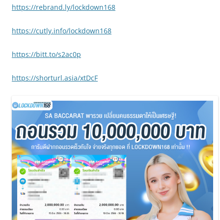
https://rebrand.ly/lockdown168
https://cutly.info/lockdown168
https://bitt.to/s2ac0p
https://shorturl.asia/xtDcF