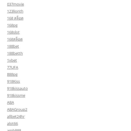
037movie
123lionth
168 สล็อต
168pg
168slot
168สล็อต
188bet
188betth
1xbet
77UFA
888pg
918Kiss
918kissauto
918kissme
ABA
ABAGroup2
allbet24hr
alot66
amb888