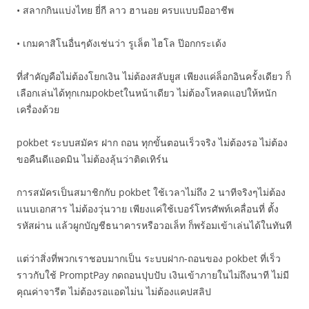
• สลากกินแบ่งไทย ยี่กี ลาว ฮานอย ครบแบบมืออาชีพ
• เกมคาสิโนอื่นๆดังเช่นว่า รูเล็ต ไฮโล ป๊อกกระเด้ง
ที่สำคัญคือไม่ต้องโยกเงิน ไม่ต้องสลับยูส เพียงแค่ล็อกอินครั้งเดียว ก็
เลือกเล่นได้ทุกเกมpokbetในหน้าเดียว ไม่ต้องโหลดแอปให้หนัก
เครื่องด้วย
pokbet ระบบสมัคร ฝาก ถอน ทุกขั้นตอนเร็วจริง ไม่ต้องรอ ไม่ต้อง
ขอคืนดีแอดมิน ไม่ต้องลุ้นว่าติดเทิร์น
การสมัครเป็นสมาชิกกับ pokbet ใช้เวลาไม่ถึง 2 นาทีจริงๆไม่ต้อง
แนบเอกสาร ไม่ต้องวุ่นวาย เพียงแค่ใช้เบอร์โทรศัพท์เคลื่อนที่ ตั้ง
รหัสผ่าน แล้วผูกบัญชีธนาคารหรือวอเล็ท ก็พร้อมเข้าเล่นได้ในทันที
แต่ว่าสิ่งที่พวกเราชอบมากเป็น ระบบฝาก-ถอนของ pokbet ที่เร็ว
ราวกับใช้ PromptPay กดถอนปุบปับ เงินเข้าภายในไม่ถึงนาที ไม่มี
คุณค่าจารีต ไม่ต้องรอแอดไม่น ไม่ต้องแคปสลิป