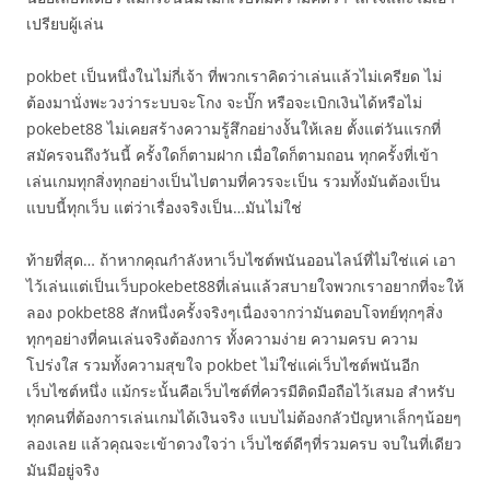
เปรียบผู้เล่น
pokbet เป็นหนึ่งในไม่กี่เจ้า ที่พวกเราคิดว่าเล่นแล้วไม่เครียด ไม่
ต้องมานั่งพะวงว่าระบบจะโกง จะบั๊ก หรือจะเบิกเงินได้หรือไม่
pokebet88 ไม่เคยสร้างความรู้สึกอย่างงั้นให้เลย ตั้งแต่วันแรกที่
สมัครจนถึงวันนี้ ครั้งใดก็ตามฝาก เมื่อใดก็ตามถอน ทุกครั้งที่เข้า
เล่นเกมทุกสิ่งทุกอย่างเป็นไปตามที่ควรจะเป็น รวมทั้งมันต้องเป็น
แบบนี้ทุกเว็บ แต่ว่าเรื่องจริงเป็น…มันไม่ใช่
ท้ายที่สุด… ถ้าหากคุณกำลังหาเว็บไซต์พนันออนไลน์ที่ไม่ใช่แค่ เอา
ไว้เล่นแต่เป็นเว็บpokebet88ที่เล่นแล้วสบายใจพวกเราอยากที่จะให้
ลอง pokbet88 สักหนึ่งครั้งจริงๆเนื่องจากว่ามันตอบโจทย์ทุกๆสิ่ง
ทุกๆอย่างที่คนเล่นจริงต้องการ ทั้งความง่าย ความครบ ความ
โปร่งใส รวมทั้งความสุขใจ pokbet ไม่ใช่แค่เว็บไซต์พนันอีก
เว็บไซต์หนึ่ง แม้กระนั้นคือเว็บไซต์ที่ควรมีติดมือถือไว้เสมอ สำหรับ
ทุกคนที่ต้องการเล่นเกมได้เงินจริง แบบไม่ต้องกลัวปัญหาเล็กๆน้อยๆ
ลองเลย แล้วคุณจะเข้าดวงใจว่า เว็บไซต์ดีๆที่รวมครบ จบในที่เดียว
มันมีอยู่จริง