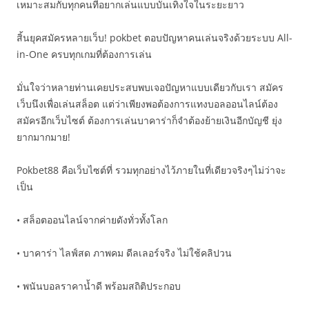
เหมาะสมกับทุกคนที่อยากเล่นแบบบันเทิงใจในระยะยาว
สิ้นยุคสมัครหลายเว็บ! pokbet ตอบปัญหาคนเล่นจริงด้วยระบบ All-
in-One ครบทุกเกมที่ต้องการเล่น
มั่นใจว่าหลายท่านเคยประสบพบเจอปัญหาแบบเดียวกับเรา สมัคร
เว็บนึงเพื่อเล่นสล็อต แต่ว่าเพียงพอต้องการแทงบอลออนไลน์ต้อง
สมัครอีกเว็บไซต์ ต้องการเล่นบาคาร่าก็จำต้องย้ายเงินอีกบัญชี ยุ่ง
ยากมากมาย!
Pokbet88 คือเว็บไซต์ที่ รวมทุกอย่างไว้ภายในที่เดียวจริงๆไม่ว่าจะ
เป็น
• สล็อตออนไลน์จากค่ายดังทั่วทั้งโลก
• บาคาร่า ไลฟ์สด ภาพคม ดีลเลอร์จริง ไม่ใช้คลิปวน
• พนันบอลราคาน้ำดี พร้อมสถิติประกอบ