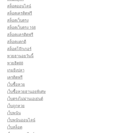
สล็อตออนไลน์
สล็อตเครดิตฟรี
สล็อตเว็บตรง
สล็อตเว็บตรง 168
สล็อตเเครดิตฟรี
สล็อตแตกดี
สล็อตโจ๊กเกอร์
หวยฮานอยวันนี้
หวยฮิต88
เกมยิงปลา
เครดิตฟรี
เว็บซื้อหวย
เว็บซื้อหวยฮานอยพิเศษ
เว็บตรงไม่ผ่านเอเย่นต์
เว็บถูกหวย
เว็บพนัน
เว็บพนันออนไลน์
เว็บสล็อต