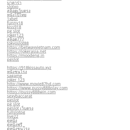
บาคาร่า
slotxo
สล็อตเว็บตรง
หนังโป๊ไทย
1xbet
funny18
kiss918
pg slot
joker123
สล็อต777
tokyoslot88
https://betwayvietnam.com
https://jokerasia.net
https://moodeng.in
pgslot
https://918kissauto.xyz
หนังชนโรง
sagame
joker 123
http://www.movie87hd.com
https://www.pussy888play.com
https://pussy888win.com
sexybaccarat
pgslot
pg slot
pgslot เว็บตรง
fullslotpg
live22
ดูหนัง
ดูหนังฟรี
ดูหนังชนโรง