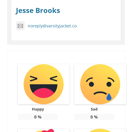
Jesse Brooks
noreply@varsityjacket.co
Happy
Sad
0
%
0
%