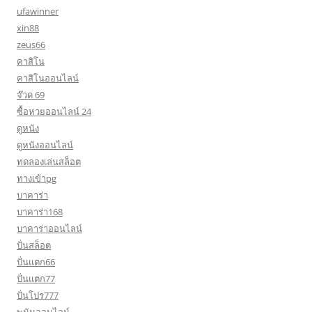
ufawinner
xin88
zeus66
คาสิโน
คาสิโนออนไลน์
จ๊วด 69
ซื้อหวยออนไลน์ 24
ดูหนัง
ดูหนังออนไลน์
ทดลองเล่นสล็อต
ทางเข้าpg
บาคาร่า
บาคาร่า168
บาคาร่าออนไลน์
ปั่นสล็อต
ปั่นแตก66
ปั่นแตก77
ปั่นโปร777