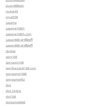
pussy888play
pussy888win
rocket45
royal558
sagame
sagame168th
sagame168th.com
sawan888 เครดิตฟรี
sawan888 เครดิตฟรี
sbobet
sexy168
sexyauto168
sexybaccarat168.com
sexygame1688
sexygame992
Slot
Slot Online
slot168
slotgame6666