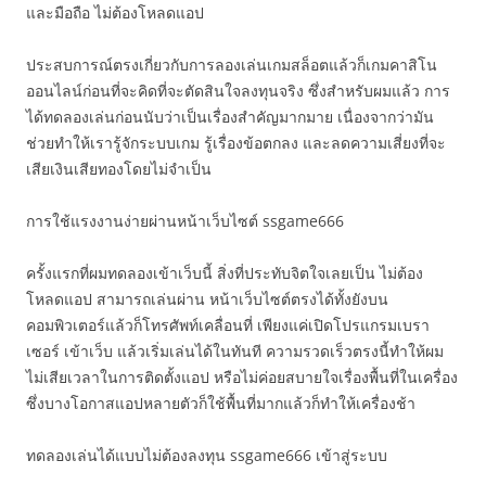
และมือถือ ไม่ต้องโหลดแอป
ประสบการณ์ตรงเกี่ยวกับการลองเล่นเกมสล็อตแล้วก็เกมคาสิโน
ออนไลน์ก่อนที่จะคิดที่จะตัดสินใจลงทุนจริง ซึ่งสำหรับผมแล้ว การ
ได้ทดลองเล่นก่อนนับว่าเป็นเรื่องสำคัญมากมาย เนื่องจากว่ามัน
ช่วยทำให้เรารู้จักระบบเกม รู้เรื่องข้อตกลง และลดความเสี่ยงที่จะ
เสียเงินเสียทองโดยไม่จำเป็น
การใช้แรงงานง่ายผ่านหน้าเว็บไซต์ ssgame666
ครั้งแรกที่ผมทดลองเข้าเว็บนี้ สิ่งที่ประทับจิตใจเลยเป็น ไม่ต้อง
โหลดแอป สามารถเล่นผ่าน หน้าเว็บไซต์ตรงได้ทั้งยังบน
คอมพิวเตอร์แล้วก็โทรศัพท์เคลื่อนที่ เพียงแค่เปิดโปรแกรมเบรา
เซอร์ เข้าเว็บ แล้วเริ่มเล่นได้ในทันที ความรวดเร็วตรงนี้ทำให้ผม
ไม่เสียเวลาในการติดตั้งแอป หรือไม่ค่อยสบายใจเรื่องพื้นที่ในเครื่อง
ซึ่งบางโอกาสแอปหลายตัวก็ใช้พื้นที่มากแล้วก็ทำให้เครื่องช้า
ทดลองเล่นได้แบบไม่ต้องลงทุน ssgame666 เข้าสู่ระบบ