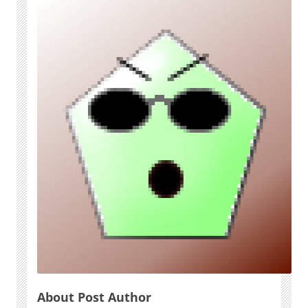
About Post Author