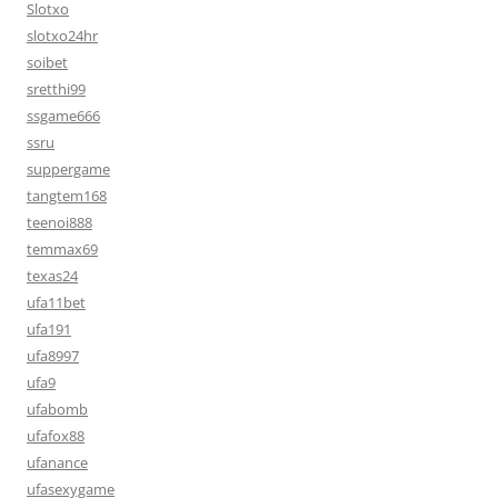
Slotxo
slotxo24hr
soibet
sretthi99
ssgame666
ssru
suppergame
tangtem168
teenoi888
temmax69
texas24
ufa11bet
ufa191
ufa8997
ufa9
ufabomb
ufafox88
ufanance
ufasexygame