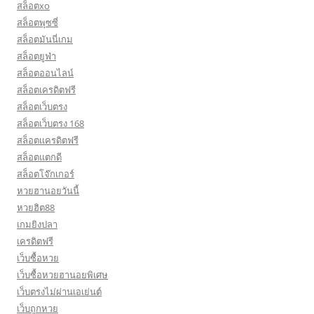
สล็อตxo
สล็อตพุซซี่
สล็อตมันนี่เกม
สล็อตยูฟ่า
สล็อตออนไลน์
สล็อตเครดิตฟรี
สล็อตเว็บตรง
สล็อตเว็บตรง 168
สล็อตเเครดิตฟรี
สล็อตแตกดี
สล็อตโจ๊กเกอร์
หวยฮานอยวันนี้
หวยฮิต88
เกมยิงปลา
เครดิตฟรี
เว็บซื้อหวย
เว็บซื้อหวยฮานอยพิเศษ
เว็บตรงไม่ผ่านเอเย่นต์
เว็บถูกหวย