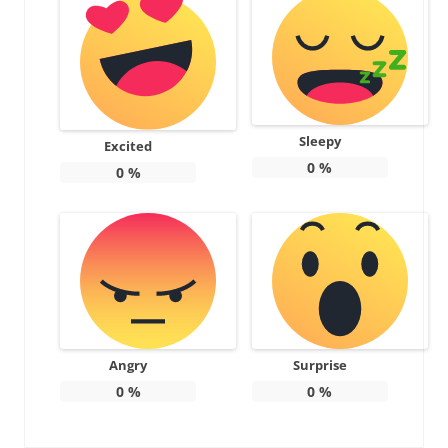
Sleepy
Excited
0
%
0
%
Angry
Surprise
0
%
0
%