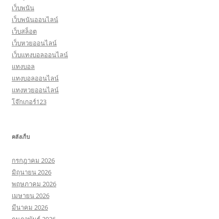
เว็บพนัน
เว็บพนันออนไลน์
เว็บสล็อต
เว็บหวยออนไลน์
เว็บแทงบอลออนไลน์
แทงบอล
แทงบอลออนไลน์
แทงหวยออนไลน์
โจ๊กเกอร์123
คลังเก็บ
กรกฎาคม 2026
มิถุนายน 2026
พฤษภาคม 2026
เมษายน 2026
มีนาคม 2026