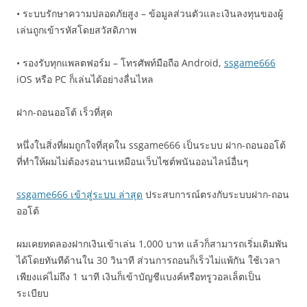
• ระบบรักษาความปลอดภัยสูง – ข้อมูลส่วนตัวและเงินลงทุนของผู้
เล่นถูกเข้ารหัสโดยสวัสดิภาพ
• รองรับทุกแพลตฟอร์ม – โทรศัพท์มือถือ Android,
ssgame666
iOS หรือ PC ก็เล่นได้อย่างลื่นไหล
ฝาก-ถอนออโต้ เร็วที่สุด
หนึ่งในสิ่งที่ผมถูกใจที่สุดใน ssgame666 เป็นระบบ ฝาก-ถอนออโต้
ที่ทำให้ผมไม่ต้องรอนานเหมือนเว็บไซต์พนันออนไลน์อื่นๆ
ssgame666 เข้าสู่ระบบ ล่าสุด
ประสบการณ์ตรงกับระบบฝาก-ถอน
ออโต้
ผมเคยทดลองฝากเงินเข้าเล่น 1,000 บาท แล้วก็สามารถเริ่มเดิมพัน
ได้โดยทันทีด้านใน 30 วินาที ส่วนการถอนก็เร็วไม่แพ้กัน ใช้เวลา
เพียงแค่ไม่ถึง 1 นาที เงินก็เข้าบัญชีแบงค์หรือทรูวอลเล็ตเป็น
ระเบียบ