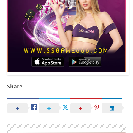
Share