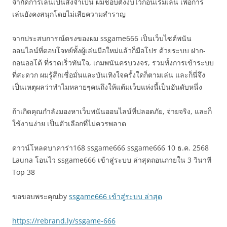
จำกัดการเล่นเป็นสิ่งจำเป็น ผมชอบตั้งงบไว้ก่อนเริ่มเล่น เพื่อการ
เล่นยังคงสนุกโดยไม่เสียความสำราญ
จากประสบการณ์ตรงของผม ssgame666 เป็นเว็บไซต์พนัน
ออนไลน์ที่ตอบโจทย์ทั้งผู้เล่นมือใหม่แล้วก็มือโปร ด้วยระบบ ฝาก-
ถอนออโต้ ที่รวดเร็วทันใจ, เกมพนันครบวงจร, รวมทั้งการเข้าระบบ
ที่สะดวก ผมรู้สึกเชื่อมั่นและบันเทิงใจครั้งใดก็ตามเล่น และก็นี่จึง
เป็นเหตุผลว่าทำไมหลายๆคนถึงให้แต้มเว็บแห่งนี้เป็นอันดับหนึ่ง
ถ้าเกิดคุณกำลังมองหาเว็บพนันออนไลน์ที่ปลอดภัย, จ่ายจริง, และก็
ใช้งานง่าย เป็นตัวเลือกที่ไม่ควรพลาด
ดาวน์โหลดบาคาร่า168 ssgame666 ssgame666 10 ธ.ค. 2568
Launa โอนไว ssgame666 เข้าสู่ระบบ ล่าสุดถอนภายใน 3 วินาที
Top 38
ขอขอบพระคุณby
ssgame666 เข้าสู่ระบบ ล่าสุด
https://rebrand.ly/ssgame-666