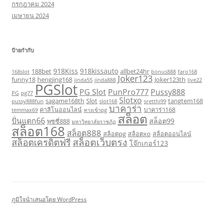
กรกฎาคม 2024
เมษายน 2024
ป้ายกำกับ
918Kiss
918kissauto
188bet
allbet24hr
168slot
bonus888
faro168
Joker123
funny18
hengjing168
Joker123th
jinda55
jinda888
live22
PGSlot
PG Slot
PunPro777
Pussy888
PG
pg77
Slotxo
sagame168th
Slot
tangtem168
pussy888fun
slot168
sretthi99
บาคาร่า
คาสิโนออนไลน์
บาคาร่า168
temmax69
ทางเข้าpg
สล็อต
ปั่นแตก66
สล็อต99
พุซซี่888
มหาวิทยาลัยราชภัฏ
สล็อต168
สล็อต888
สล็อตpg
สล็อตxo
สล็อตออนไลน์
สล็อตเว็บตรง
สล็อตเครดิตฟรี
โจ๊กเกอร์123
ภูมิใจนำเสนอโดย WordPress