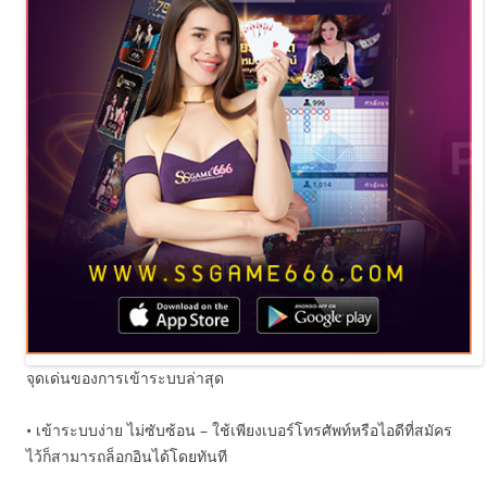
จุดเด่นของการเข้าระบบล่าสุด
• เข้าระบบง่าย ไม่ซับซ้อน – ใช้เพียงเบอร์โทรศัพท์หรือไอดีที่สมัคร
ไว้ก็สามารถล็อกอินได้โดยทันที