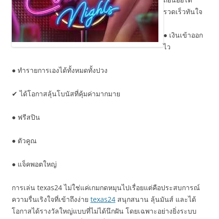
รวดเร็วทันใจ
● เงินเข้าออก
ไว
● ทำรายการเองได้ทั้งหมดทั้งปวง
✔ ได้โอกาสลุ้นโบนัสที่คุ้มค่ามากมาย
● ฟรีสปิน
● ตัวคูณ
● แจ็คพอตใหญ่
การเล่น texas24 ไม่ใช่แค่เกมกดหมุนไปเรื่อยแต่คือประสบการณ์
ความรื่นเริงใจที่เข้าถึงง่าย
texas24
สนุกสนาน ลุ้นมันส์ และได้
โอกาสได้รางวัลใหญ่แบบที่ไม่ได้นึกฝัน โดยเฉพาะอย่างยิ่งระบบ