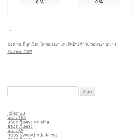
0
%
0
%
…
ข้อความนี้ถูกเขียนใน
texas24
และติดป้ายกำกับ
texas24
บน
14
ธันวาคม 2025
ค้นหา
สำหรับ:
joker123
สล็อต168
สล็อตเว็บตรง แตกง่าย
สล็อตเว็บตรง
สล็อต66
https://www.jinda44.xyz