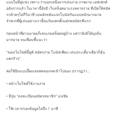
แบบไม่มีคู่แข่ง เพราะว่านอกเหนือจากเล่นง่าย ภาพงาม เอฟเฟกต์
อลังการแล้ว ในเวลานี้ยังมี เว็บสล็อตมาแรงหลายราย ที่เปิดให้สมัค
รกล้วยๆไม่กี่วินาที แถมยังขยันแจกโบนัสกันแบบหนักมากมาย
จำพวกที่ผู้เล่นอย่างเรายิ้มแก้มแตกตั้งแต่กดสมัครทีแรก
ก่อนหน้าที่ผ่านมาผมก็เล่นเกมสล็อตอยู่บ้าง แต่ว่ายังมิได้มุ่งมั่น
มากมาย จนเพื่อนชี้แนะว่า
“ลองเว็บไซต์นี้ดูดิ สมัครง่าย โบนัสเพียบ เล่นประเดี๋ยวเดียวก็ลุ้น
แตกรัวๆ”
พอใช้ยินแบบงี้ผมเลยทดลองกดเข้าไปมอง ปรากฏว่า…
• หน้าเว็บไซต์ใช้งานง่าย
• มีปุ่ม “ลงทะเบียนสมัครสมาชิก” แน่ชัด
• ใช้เวลากรอกข้อมูลไม่ถึง 1 นาที