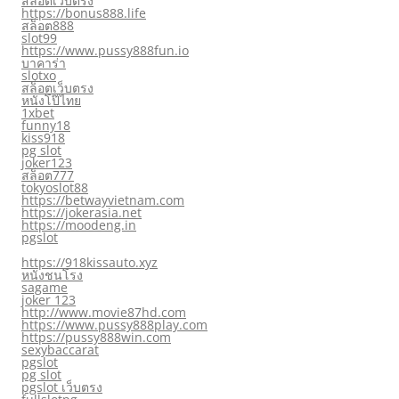
สล็อตเว็บตรง
https://bonus888.life
สล็อต888
slot99
https://www.pussy888fun.io
บาคาร่า
slotxo
สล็อตเว็บตรง
หนังโป๊ไทย
1xbet
funny18
kiss918
pg slot
joker123
สล็อต777
tokyoslot88
https://betwayvietnam.com
https://jokerasia.net
https://moodeng.in
pgslot
https://918kissauto.xyz
หนังชนโรง
sagame
joker 123
http://www.movie87hd.com
https://www.pussy888play.com
https://pussy888win.com
sexybaccarat
pgslot
pg slot
pgslot เว็บตรง