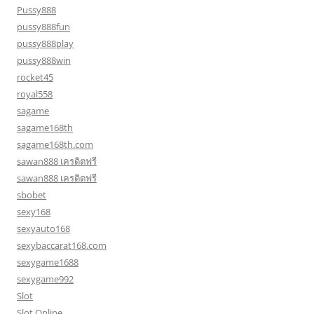
Pussy888
pussy888fun
pussy888play
pussy888win
rocket45
royal558
sagame
sagame168th
sagame168th.com
sawan888 เครดิตฟรี
sawan888 เครดิตฟรี
sbobet
sexy168
sexyauto168
sexybaccarat168.com
sexygame1688
sexygame992
Slot
Slot Online