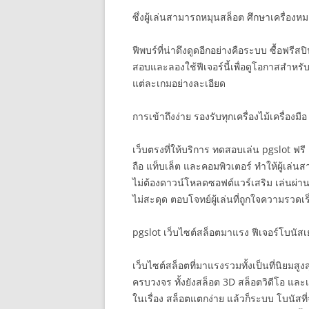
ซึ่งผู้เล่นสามารถหมุนสล็อต ศึกษาเครื่อ
ฟีพบร์ที่น่าดึงดูดอีกอย่างคือระบบ ซื้อฟรี
สอบและลองใช้ฟีเจอร์นี้เพื่อดูโอกาสสำหร
แต่ละเกมอย่างละเอียด
การเข้าถึงง่าย รองรับทุกเครื่องไม้เครื่องมือ
เว็บตรงที่ให้บริการ ทดสอบเล่น pgslot ฟรี 
ถือ แท็บเล็ต และคอมพิวเตอร์ ทำให้ผู้เล่
ไม่ต้องดาวน์โหลดซอฟต์แวร์เสริม เล่นผ่า
ไม่สะดุด ตอบโจทย์ผู้เล่นที่ถูกใจความรว
pgslot เว็บไซต์สล็อตมาแรง ฟีเจอร์โบนั
เว็บไซต์สล็อตที่มาแรงรวมทั้งเป็นที่นิยมส
ครบวงจร ทั้งยังสล็อต 3D สล็อตวิดีโอ และ
ในเรื่อง สล็อตแตกง่าย แล้วก็ระบบ โบนัสที่