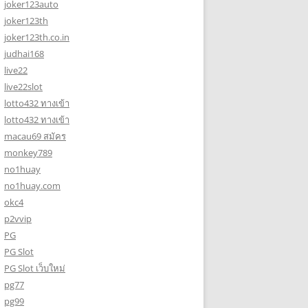
joker123auto
joker123th
joker123th.co.in
judhai168
live22
live22slot
lotto432 ทางเข้า
lotto432 ทางเข้า
macau69 สมัคร
monkey789
no1huay
no1huay.com
okc4
p2vvip
PG
PG Slot
PG Slot เว็บใหม่
pg77
pg99