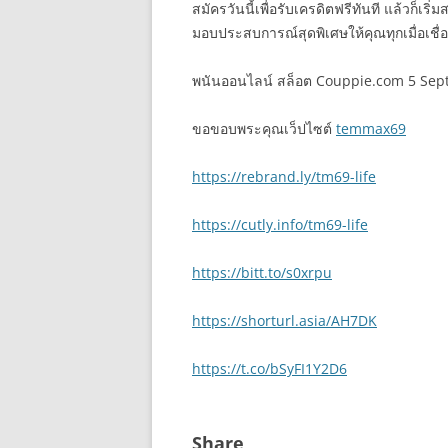
สมัครวันนี้เพื่อรับเครดิตฟรีทันที แล้วก็เริ
มอบประสบการณ์สุดพิเศษให้คุณทุกเมื่อเชื่อ
พนันออนไลน์ สล็อต Couppie.com 5 Septe
ขอขอบพระคุณเว็ปไซต์
temmax69
https://rebrand.ly/tm69-life
https://cutly.info/tm69-life
https://bitt.to/s0xrpu
https://shorturl.asia/AH7DK
https://t.co/bSyFI1Y2D6
Share