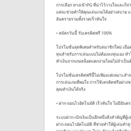
การเลือก ทางเข้าPG ที่น่าไว้วางใจและก็จ่า
แค่จะช่วยทำให้คุณเล่นเกมได้อย่างสบาย แต
อันตรายรวมทั้งรวดเร็วทันใจ
• สมัครวันนี้ รับเครดิตฟรี 100%
โปรโมชั่นสุดพิเศษสำหรับสมาชิกใหม่ เมื่อค
ทุนสำหรับการเล่นแบบไม่ต้องลงทุนเอง ทำใ
ทำเงินจากเกมสล็อตแตกง่ายโดยไม่จำเป็นต้
โปรโมชั่นเครดิตฟรีนี้ไม่เพียงแต่เหมาะสำหรับ
การเล่นเกมที่พอใจ การใช้เครดิตฟรีอย่าง
คุณทำเงินได้จริง
• ฝาก-ถอนไวอัตโนมัติ เร็วทันใจ ไม่มีอันต
ระบบฝาก-เบิกเงินเป็นอีกหนึ่งสิ่งสำคัญที่
ฝาก-ถอนไวอัตโนมัติ ที่ช่วยทำให้ผู้เล่นทำธ