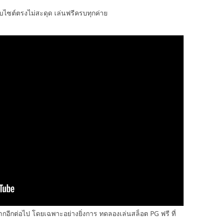
บไซต์ตรงไม่สะดุด เล่นฟรีครบทุกค่าย
กอีกต่อไป โดยเฉพาะอย่างยิ่งการ ทดลองเล่นสล็อต PG ฟรี ที่