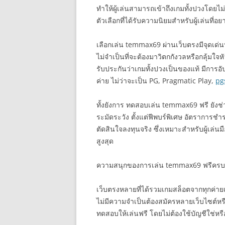
ทำให้ผู้เล่นสามารถเข้าถึงเกมทั้งปวงโดยไม่
ตัวเลือกที่ได้รับความนิยมสำหรับผู้เล่นท
เลือกเล่น temmax69 ผ่านเว็บตรงมีจุดเด่
ไม่จำเป็นที่จะต้องมาวิตกกังวลหรือกลุ้มใจ
รับประกันว่าเกมทั้งปวงเป็นของแท้ มีก
ค่าย ไม่ว่าจะเป็น PG, Pragmatic Play,
pg
ทั้งยังการ ทดสอบเล่น temmax69 ฟรี ยังช่ว
ระมัดระวัง ตั้งแต่ฟีพบร์พิเศษ อัตราการชำ
ตัดสินใจลงทุนจริง ซึ่งเหมาะสำหรับผู้เล
สูงสุด
ความสนุกของการเล่น temmax69 ฟรีครบท
เว็บตรงหลายที่ได้รวมเกมสล็อตจากทุกค่ายเ
ไม่มีความจำเป็นต้องสมัครหลายเว็บไซต์หรือ
ทดสอบให้เล่นฟรี โดยไม่ต้องใช้บัญชีใช่หรื