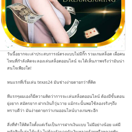
วันนี้อยากจะเล่าประสบการณ์ตรงแบบไม่มีกั๊ก รวมเกมสล็อต เผื่อคน
ไหนที่กำลังคิดจะลองเล่นสล็อตออนไลน์ จะได้เห็นภาพจริงว่ามันน่า
สนใจเพียงใด!
หนแรกที่เริ่มเล่น texas24 มันช่างง่ายดายกว่าที่คิด
ทีแรกๆผมเองก็มีความคิดว่าการจะเล่นสล็อตออนไลน์ ต้องมีขั้นตอน
ยุ่งยาก สมัครยาก ฝากเงินก็วุ่นวาย แม้กระนั้นพอใช้ลองจริงๆถึง
ทราบดีว่า มันง่ายดายกว่าเกมออนไลน์บางเกมซะอีก
สิ่งที่ทำให้ติดใจตั้งแต่เริ่มเป็นการฝากเงินแบบ ไม่มีอย่างน้อย แค่มี
หลักสิบก็เล่นได้แล้ว ไม่ต้องลำบากกำเงินหลายร้อยหรือหลายพัน