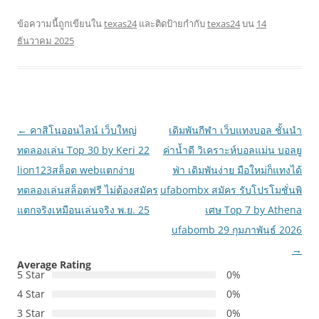
ข้อความนี้ถูกเขียนใน
texas24
และติดป้ายกำกับ
texas24
บน
14
ธันวาคม 2025
เมนู
←
คาสิโนออนไลน์ เว็บใหญ่
เดิมพันกีฬา เว็บแทงบอล ชั้นนำ
นำทาง
ทดลองเล่น Top 30 by Keri 22
ค่าน้ำดี วิเคราะห์บอลแม่น บอลยู
เรื่อง
lion123สล็อต webแตกง่าย
ฟ่า เดิมพันง่าย มือใหม่ก็แทงได้
ทดลองเล่นสล็อตฟรี ไม่ต้องสมัคร
ufabombx สมัคร รับโปรโมชั่นพิ
แตกจริงเหมือนเล่นจริง พ.ย. 25
เศษ Top 7 by Athena
ufabomb 29 กุมภาพันธ์ 2026
→
Average Rating
5 Star
0%
4 Star
0%
3 Star
0%