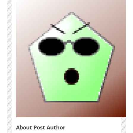
About Post Author