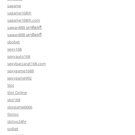
sagame
sagame168th
sagame168th.com
sawan888 เครดิตฟรี
sawan888 เครดิตฟรี
sbobet
sexy168
sexyauto168
sexybaccarat168.com
sexygame1688
sexygame992
Slot
Slot Online
slot168
slotgame6666
Slotxo
slotxo24hr
soibet