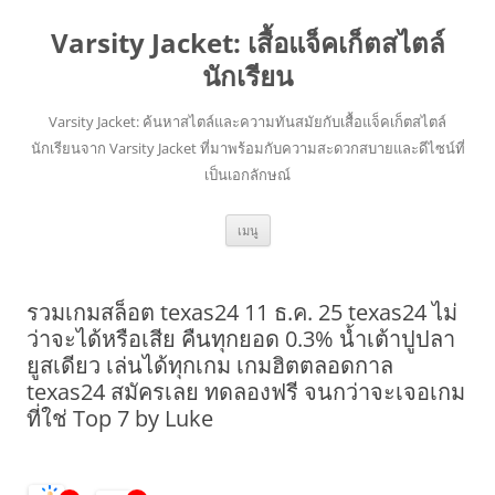
Varsity Jacket: เสื้อแจ็คเก็ตสไตล์
นักเรียน
Varsity Jacket: ค้นหาสไตล์และความทันสมัยกับเสื้อแจ็คเก็ตสไตล์
นักเรียนจาก Varsity Jacket ที่มาพร้อมกับความสะดวกสบายและดีไซน์ที่
เป็นเอกลักษณ์
ข้าม
เมนู
ไป
ยัง
เนื้อหา
รวมเกมสล็อต texas24 11 ธ.ค. 25 texas24 ไม่
ว่าจะได้หรือเสีย คืนทุกยอด 0.3% น้ำเต้าปูปลา
ยูสเดียว เล่นได้ทุกเกม เกมฮิตตลอดกาล
texas24 สมัครเลย ทดลองฟรี จนกว่าจะเจอเกม
ที่ใช่ Top 7 by Luke