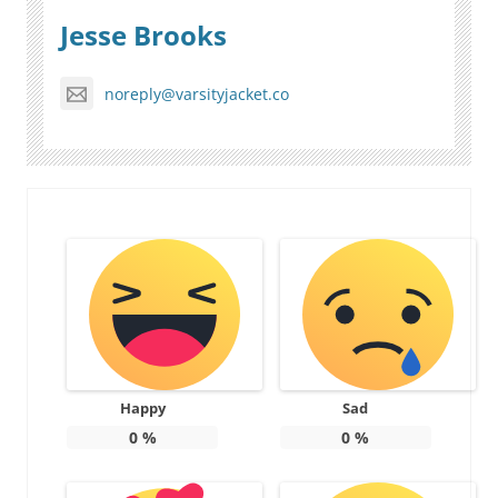
Jesse Brooks
noreply@varsityjacket.co
Happy
Sad
0
%
0
%