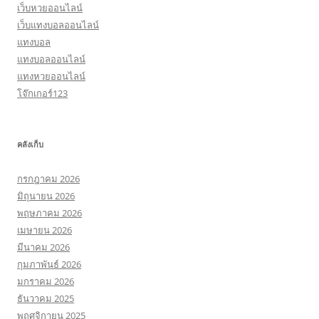
เว็บหวยออนไลน์
เว็บแทงบอลออนไลน์
แทงบอล
แทงบอลออนไลน์
แทงหวยออนไลน์
โจ๊กเกอร์123
คลังเก็บ
กรกฎาคม 2026
มิถุนายน 2026
พฤษภาคม 2026
เมษายน 2026
มีนาคม 2026
กุมภาพันธ์ 2026
มกราคม 2026
ธันวาคม 2025
พฤศจิกายน 2025