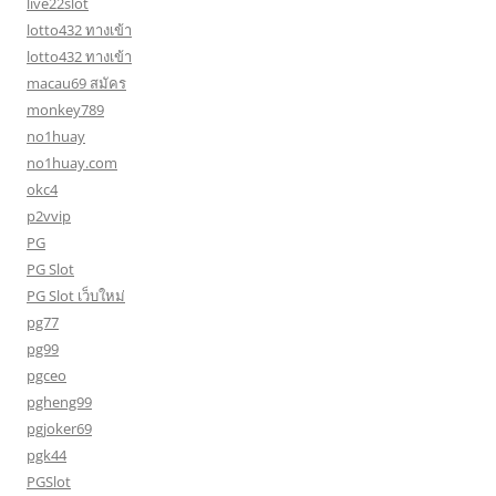
live22slot
lotto432 ทางเข้า
lotto432 ทางเข้า
macau69 สมัคร
monkey789
no1huay
no1huay.com
okc4
p2vvip
PG
PG Slot
PG Slot เว็บใหม่
pg77
pg99
pgceo
pgheng99
pgjoker69
pgk44
PGSlot