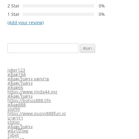
2 Star
0%
1 Star
0%
(Add your review)
ค้นหา
สำหรับ:
joker123
สล็อต168
สล็อตเว็บตรง แตกง่าย
สล็อตเว็บตรง
สล็อต66
https://www.jinda44.xyz
สล็อตเว็บตรง
https://bonus888.life
สล็อต888
slot99
https://www.pussy888fun.io
บาคาร่า
slotxo
สล็อตเว็บตรง
หนังโป๊ไทย
1xbet