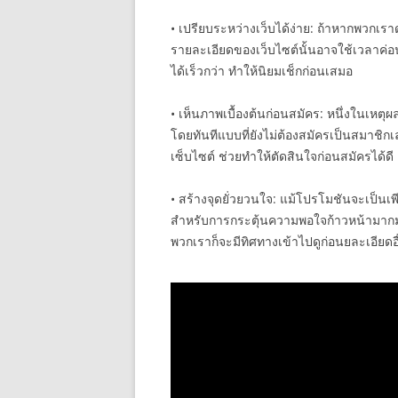
• เปรียบระหว่างเว็บได้ง่าย: ถ้าหากพวกเร
รายละเอียดของเว็บไซต์นั้นอาจใช้เวลาค่อ
ได้เร็วกว่า ทำให้นิยมเช็กก่อนเสมอ
• เห็นภาพเบื้องต้นก่อนสมัคร: หนึ่งในเหตุผ
โดยทันทีแบบที่ยังไม่ต้องสมัครเป็นสมาช
เซ็บไซต์ ช่วยทำให้ตัดสินใจก่อนสมัครได้ดี
• สร้างจุดยั่วยวนใจ: แม้โปรโมชันจะเป็นเ
สำหรับการกระตุ้นความพอใจก้าวหน้ามากมายๆ
พวกเราก็จะมีทิศทางเข้าไปดูก่อนยละเอียดอ