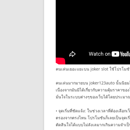
คนเล่นเยอะแยะบน joker slot ใช้โปรโมชั
คนเล่นมากมายบน joker123auto นั้นนิยม
เนื่องจากมันมิได้เกี่ยวกับความคุ้มราคาของโ
มั่นใจในระบบต่างๆของเว็บได้โดยประมาณ
• จุดเริ่มที่ชัดแจ้ง: ในช่วงเวลาที่ต้องเลื
ตรองจากตรงไหน โปรโมชันก็เลยเป็นจุดเริ่มต
ตัดสินใจได้แบบไม่ลังเลมากเกินความจำเป