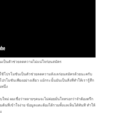
นเป็นตัวช่วยลดความไม่แน่ใจก่อนสมัคร
ใช้โปรโมชันเป็นตัวช่วยลดความลังเลก่อนสมัครด้วยนะครับ
ปรโมชันเพียงอย่างเดียว แม้กระนั้นมันเป็นสิ่งที่ทำให้เรารู้สึก
หนึ่ง
อกเว็บใหม่ ผมเชื่อว่าหลายๆคนจะไม่ค่อยมั่นใจหรอกว่าจำต้องตรึก
้นที่เข้าใจง่าย ข้อมูลแตะต้องได้รวมทั้งแลเห็นได้ทันที ทำให้
็น