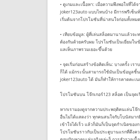
• ดูเกมและเนื้อหา: เมื่อความพึงพอใจที่ได้
joker123auto แบบไหนบ้าง มีการพรีเซ็นท์อะ
เริ่มต้นจากโปรโมชันที่น่าสนใจก่อนทั้งห
• เทียบข้อมูล: ผู้ที่เล่นสล็อตมานานแล้ว
ต้องกันด้วยครับผม โปรโมชันเป็นเยี่ยมในข้
แลเห็นภาพรวมเยอะขึ้นด้วย
• จุดเริ่มก่อนสร้างข้อคิดเห็น: บางครั้ง เ
ก็ได้ แม้กระนั้นสามารถใช้มันเป็นข้อมูลชิ
joker123auto ได้ มันก็ทำให้การคาดคะเน
โปรโมชันบน โจ๊กเกอร์123 สล็อต เป็นจุดเริ
หากเรามองดูจากความประพฤติคนเล่นโจ๊กเกอ
อื่นไม่ได้แสดงว่า ทุกคนสนใจกับโบนัสมากยิ่
เข้าใจได้เร็ว แล้วก็มันก็เป็นจุดกำเนิดขอ
โปรโมชันราวกับเป็นประตูบานแรกที่ดึงค
ตอบปัญหาคนเล่นจริงๆล่ะก็ การสำรวจเนื้อ