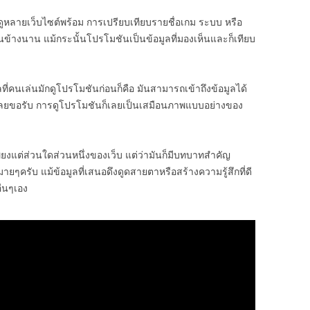
าดูหลายเว็บไซต์พร้อม การเปรียบเทียบรายชื่อเกม ระบบ หรือ
นข้างนาน แม้กระนั้นโปรโมชันเป็นข้อมูลที่มองเห็นและก็เทียบ
ลที่คนเล่นมักดูโปรโมชันก่อนก็คือ มันสามารถเข้าถึงข้อมูลได้
ิกเลยขอรับ การดูโปรโมชันก็เลยเป็นเสมือนภาพแบบอย่างของ
พียงแต่ส่วนใดส่วนหนึ่งของเว็บ แต่ว่ามันก็มีบทบาทสำคัญ
ครับ แม้ข้อมูลที่เสนอดึงดูดสายตาหรือสร้างความรู้สึกที่ดี
ื่นๆเอง