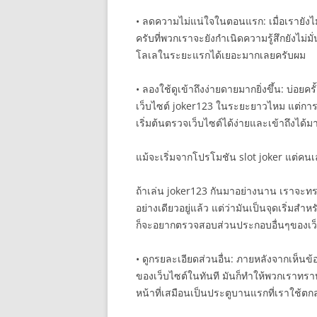
• ลดความไม่แน่ใจในตอนแรก: เมื่อเรายังไ
ครับที่พวกเราจะยังกำเนิดความรู้สึกยังไม
โลเลในระยะแรกได้เยอะมากเลยครับผม
• ลองใช้ดูเข้าถึงง่ายดายมากยิ่งขึ้น: บ่อย
เว็บไซต์ joker123 ในระยะยาวไหม แต่การ
เริ่มต้นตรวจเว็บไซต์ได้ง่ายและเข้าถึงได้มา
แม้จะเริ่มจากโปรโมชัน slot joker แต่คนเ
ถ้าเล่น joker123 กันมาอย่างนาน เราจะทรา
อย่างเดียวอยู่แล้ว แต่ว่ามันเป็นจุดเริ่ม
ก็จะอยากตรวจสอบส่วนประกอบอื่นๆของเว็
• ดูกรยละเอียดส่วนอื่น: ภายหลังจากเห็นข้
ของเว็บไซต์ในทันที มันก็ทำให้พวกเราทราบ
หน้าที่เสมือนเป็นประตูบานแรกที่เราใช้ตก