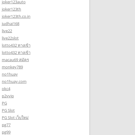
joker123auto
joker123th
joker123th.co.in
judhai168
live22
live22slot
lotto432 ทางเข้า
lotto432 ทางเข้า
macau69 สมัคร
monkey789
no1huay
no1huay.com
okc4
p2vvip
PG
PG Slot
PG Slot เว็บใหม่
pg77
pg99