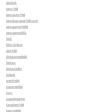
sbobet
sexy168
sexyauto168
sexybaccarat168.com
sexygame1688
sexygame992
Slot
Slot Online
slot168
slotgame6666
Slotxo
slotxo24hr
soibet
sretthi99
ssgame666
ssru
suppergame
tangtem168
teenoi888