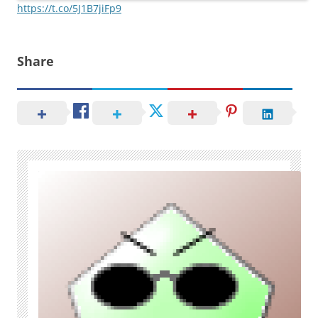
https://t.co/5J1B7jiFp9
Share