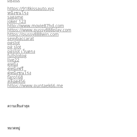
https://918kissauto.xyz
หนังชนโรง
sagame
joker 123
http://www.movie87hd.com
https://www.pussy888play.com
https://pussy888win.com
sexybaccarat
pgslot
pg slot
pgslot เว็บตรง
fullslotpg
live22
ดูหนัง
ดูหนังฟรี
ดูหนังชนโรง
faro168
สล็อต456
https://www.puntaek66.me
ความเห็นล่าสุด
หมวดหมู่