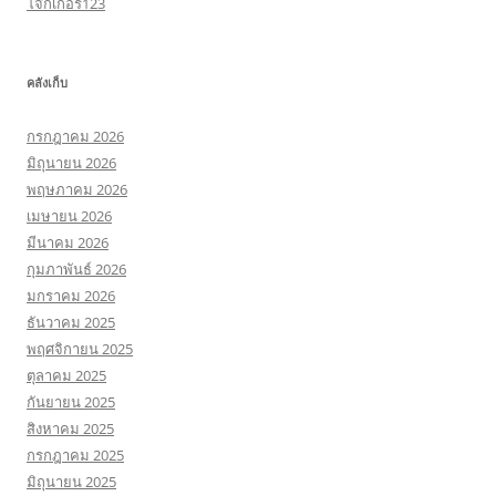
โจ๊กเกอร์123
คลังเก็บ
กรกฎาคม 2026
มิถุนายน 2026
พฤษภาคม 2026
เมษายน 2026
มีนาคม 2026
กุมภาพันธ์ 2026
มกราคม 2026
ธันวาคม 2025
พฤศจิกายน 2025
ตุลาคม 2025
กันยายน 2025
สิงหาคม 2025
กรกฎาคม 2025
มิถุนายน 2025