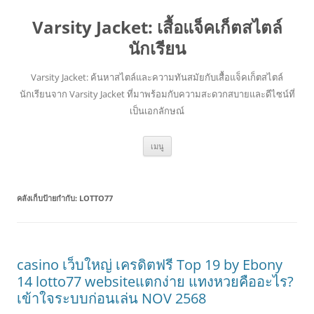
Varsity Jacket: เสื้อแจ็คเก็ตสไตล์
นักเรียน
Varsity Jacket: ค้นหาสไตล์และความทันสมัยกับเสื้อแจ็คเก็ตสไตล์
นักเรียนจาก Varsity Jacket ที่มาพร้อมกับความสะดวกสบายและดีไซน์ที่
เป็นเอกลักษณ์
ข้าม
เมนู
ไป
ยัง
เนื้อหา
คลังเก็บป้ายกำกับ:
LOTTO77
casino เว็บใหญ่ เครดิตฟรี Top 19 by Ebony
14 lotto77 websiteแตกง่าย แทงหวยคืออะไร?
เข้าใจระบบก่อนเล่น NOV 2568