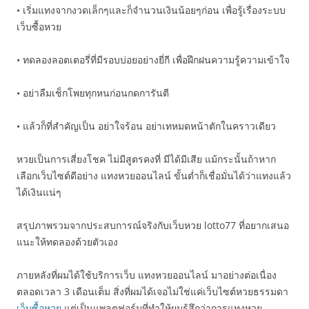
• เริ่มแทงจากงวดเล็กๆและก็จำนวนเงินน้อยๆก่อน เพื่อรู้เรื่องระบบ
เว็บซื้อหวย
• ทดลองลอตเตอรี่ที่มีรอบบ่อยอย่างยี่กี เพื่อฝึกฝนความรู้ความเข้าใจ
• อย่าลืมเช็กโพยทุกหนก่อนกดการันตี
• แล้วก็ที่สำคัญเป็น อย่าใจร้อน อย่าเทหมดหน้าตักในคราวเดียว
หวยเป็นการเสี่ยงโชค ไม่มีสูตรคงที่ มีได้มีเสีย แม้กระนั้นถ้าหาก
เลือกเว็บไซต์ดีอย่าง แทงหวยออนไลน์ ขั้นต่ำก็เชื่อมั่นได้ว่าแทงแล้ว
ได้เงินแน่ๆ
สรุปภาพรวมจากประสบการณ์จริงกับเว็บหวย lotto77 ที่อยากเสนอ
แนะให้ทดลองด้วยตัวเอง
ภายหลังที่ผมได้ใช้บริการเว็บ แทงหวยออนไลน์ มาอย่างต่อเนื่อง
ตลอดเวลา 3 เดือนเต็ม สิ่งที่ผมได้เจอไม่ใช่แค่เว็บไซต์หวยธรรมดา
เว็บซื้อหวย
แต่เป็นแพลตฟอร์มที่ทำให้ผมรู้สึกว่าการแทงหวย