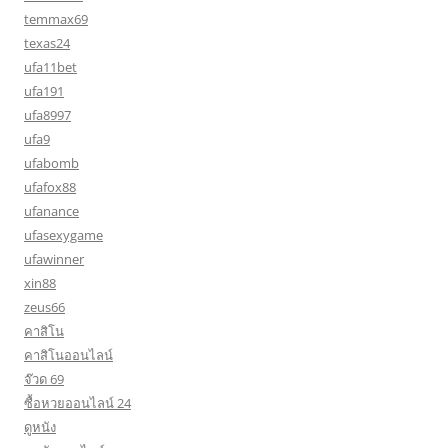
temmax69
texas24
ufa11bet
ufa191
ufa8997
ufa9
ufabomb
ufafox88
ufanance
ufasexygame
ufawinner
xin88
zeus66
คาสิโน
คาสิโนออนไลน์
จ๊วด 69
ซื้อหวยออนไลน์ 24
ดูหนัง