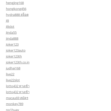
hengjing168
hongkong456
hydra888 สล็อต
Jili
Jilislot
Jinda55
jinda888
Joker123
joker123auto
joker123th
joker123th.co.in
judhai168
live22
live22slot
lotto432 ทางเข้า
lotto432 ทางเข้า
macau69 สมัคร
monkey789
no1huay