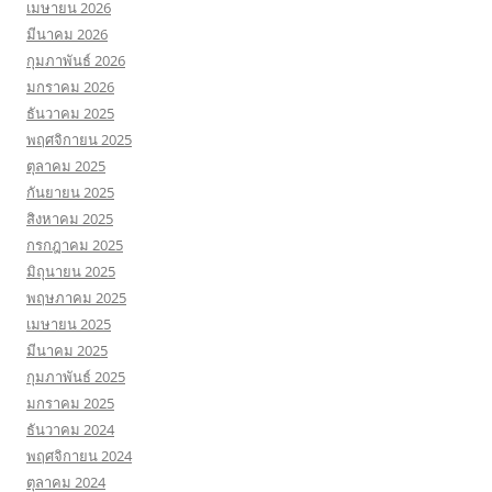
เมษายน 2026
มีนาคม 2026
กุมภาพันธ์ 2026
มกราคม 2026
ธันวาคม 2025
พฤศจิกายน 2025
ตุลาคม 2025
กันยายน 2025
สิงหาคม 2025
กรกฎาคม 2025
มิถุนายน 2025
พฤษภาคม 2025
เมษายน 2025
มีนาคม 2025
กุมภาพันธ์ 2025
มกราคม 2025
ธันวาคม 2024
พฤศจิกายน 2024
ตุลาคม 2024