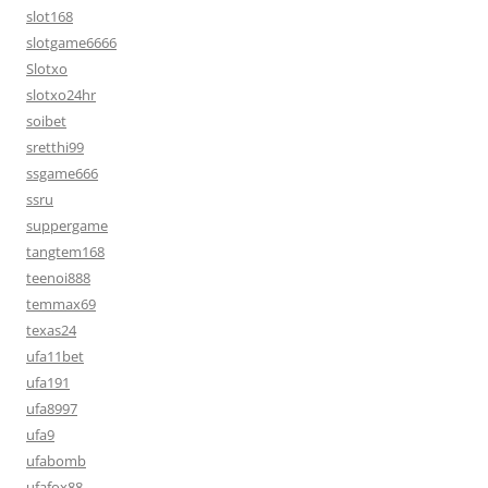
slot168
slotgame6666
Slotxo
slotxo24hr
soibet
sretthi99
ssgame666
ssru
suppergame
tangtem168
teenoi888
temmax69
texas24
ufa11bet
ufa191
ufa8997
ufa9
ufabomb
ufafox88