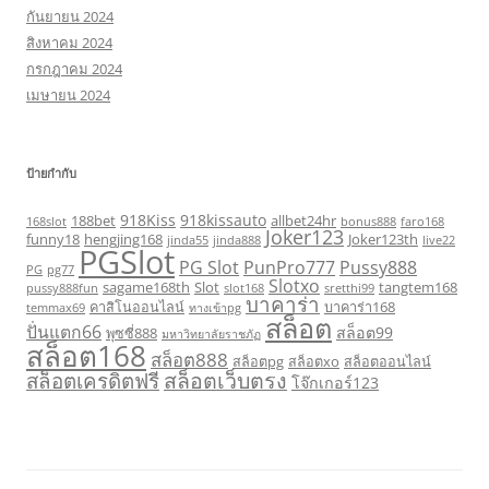
กันยายน 2024
สิงหาคม 2024
กรกฎาคม 2024
เมษายน 2024
ป้ายกำกับ
918Kiss
918kissauto
188bet
allbet24hr
168slot
bonus888
faro168
Joker123
funny18
hengjing168
Joker123th
jinda55
jinda888
live22
PGSlot
PG Slot
PunPro777
Pussy888
PG
pg77
Slotxo
sagame168th
Slot
tangtem168
pussy888fun
slot168
sretthi99
บาคาร่า
คาสิโนออนไลน์
บาคาร่า168
temmax69
ทางเข้าpg
สล็อต
ปั่นแตก66
สล็อต99
พุซซี่888
มหาวิทยาลัยราชภัฏ
สล็อต168
สล็อต888
สล็อตpg
สล็อตxo
สล็อตออนไลน์
สล็อตเว็บตรง
สล็อตเครดิตฟรี
โจ๊กเกอร์123