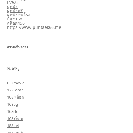
live22
ดูหนัง
ดูหนังฟรี
ดูหนังชนโรง
faro168
สล็อต456
https://www.puntaek66.me
ความเห็นล่าสุด
หมวดหมู่
037movie
123lionth
168 สล็อต
168pg
168slot
168สล็อต
188bet
188betth