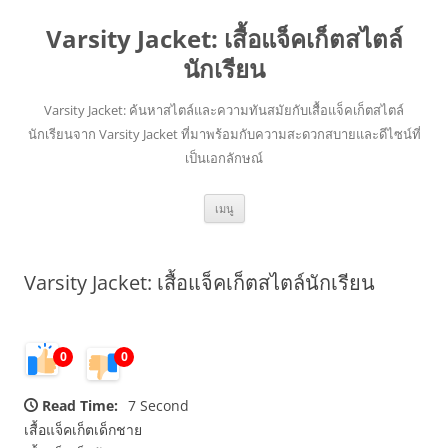
Varsity Jacket: เสื้อแจ็คเก็ตสไตล์
นักเรียน
Varsity Jacket: ค้นหาสไตล์และความทันสมัยกับเสื้อแจ็คเก็ตสไตล์
นักเรียนจาก Varsity Jacket ที่มาพร้อมกับความสะดวกสบายและดีไซน์ที่
เป็นเอกลักษณ์
ข้าม
เมนู
ไป
ยัง
เนื้อหา
Varsity Jacket: เสื้อแจ็คเก็ตสไตล์นักเรียน
0
0
Read Time:
7 Second
เสื้อแจ็คเก็ตเด็กชาย