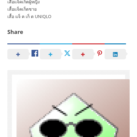
เสื้อแจ็คเก็ตผู้หญิง
เสื้อแจ็คเก็ตชาย
เสื้อ แจ็ ค เก็ ต UNIQLO
Share