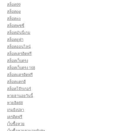
สล็อต99
สล็อตpg
สล็อตxo
สล็อตพุซซี่
สล็อตมันนี่เกม
สล็อตยูฟ่า
สล็อตออนไลน์
สล็อตเครดิตฟรี
สล็อตเว็บตรง
สล็อตเว็บตรง 168
สล็อตเเครดิตฟรี
สล็อตแตกดี
สล็อตโจ๊กเกอร์
หวยฮานอยวันนี้
หวยฮิต88
เกมยิงปลา
เครดิตฟรี
เว็บซื้อหวย
เว็บซื้อหวยฮานอยพิเศษ